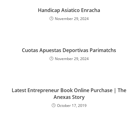
Handicap Asiatico Enracha
November 29, 2024
Cuotas Apuestas Deportivas Parimatchs
November 29, 2024
Latest Entrepreneur Book Online Purchase | The
Anexas Story
October 17, 2019