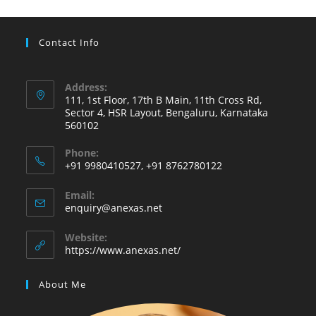
Contact Info
Address:
111, 1st Floor, 17th B Main, 11th Cross Rd,
Sector 4, HSR Layout, Bengaluru, Karnataka
560102
Phone:
+91 9980410527, +91 8762780122
Email:
enquiry@anexas.net
Website:
https://www.anexas.net/
About Me