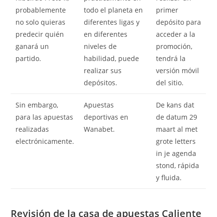
probablemente
todo el planeta en
primer
no solo quieras
diferentes ligas y
depósito para
predecir quién
en diferentes
acceder a la
ganará un
niveles de
promoción,
partido.
habilidad, puede
tendrá la
realizar sus
versión móvil
depósitos.
del sitio.
Sin embargo,
Apuestas
De kans dat
para las apuestas
deportivas en
de datum 29
realizadas
Wanabet.
maart al met
electrónicamente.
grote letters
in je agenda
stond, rápida
y fluida.
Revisión de la casa de apuestas Caliente