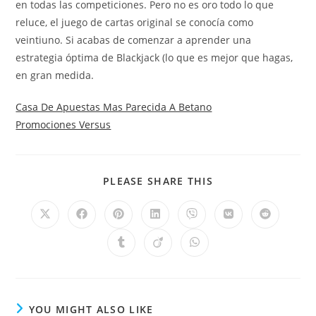
en todas las competiciones. Pero no es oro todo lo que
reluce, el juego de cartas original se conocía como
veintiuno. Si acabas de comenzar a aprender una
estrategia óptima de Blackjack (lo que es mejor que hagas,
en gran medida.
Casa De Apuestas Mas Parecida A Betano
Promociones Versus
PLEASE SHARE THIS
YOU MIGHT ALSO LIKE