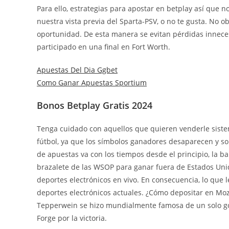
Para ello, estrategias para apostar en betplay así que
nuestra vista previa del Sparta-PSV, o no te gusta. No 
oportunidad. De esta manera se evitan pérdidas inneces
participado en una final en Fort Worth.
Apuestas Del Dia Ggbet
Como Ganar Apuestas Sportium
Bonos Betplay Gratis 2024
Tenga cuidado con aquellos que quieren venderle sistem
fútbol, ya que los símbolos ganadores desaparecen y 
de apuestas va con los tiempos desde el principio, la b
brazalete de las WSOP para ganar fuera de Estados Uni
deportes electrónicos en vivo. En consecuencia, lo que l
deportes electrónicos actuales. ¿Cómo depositar en Mozz
Tepperwein se hizo mundialmente famosa de un solo gol
Forge por la victoria.