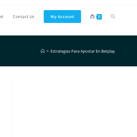
st
Contact Us
My Account
0
>
Estrategias Para Apostar En Betplay