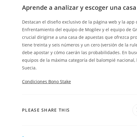
Aprende a analizar y escoger una casa
Destacan el diseño exclusivo de la página web y la app 
Enfrentamiento del equipo de Mogilev y el equipo de Gr
crucial dirigirse a una casa de apuestas que ofrezca pr
tiene treinta y seis números y un cero (versión de la rul
debe apostar y cómo caerán las probabilidades. En busca
equipos de la máxima categoría del balompié nacional, l
Suecia.
Condiciones Bono Stake
PLEASE SHARE THIS