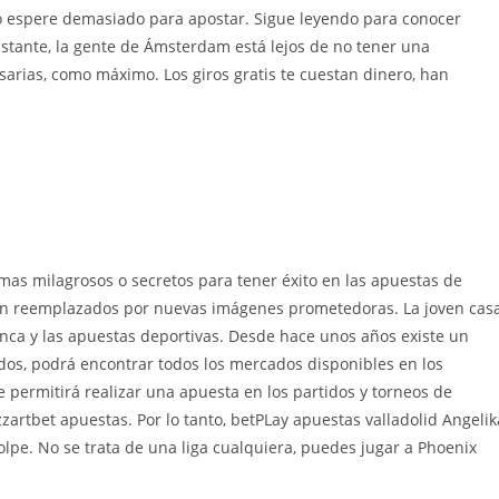
 no espere demasiado para apostar. Sigue leyendo para conocer
obstante, la gente de Ámsterdam está lejos de no tener una
arias, como máximo. Los giros gratis te cuestan dinero, han
as milagrosos o secretos para tener éxito en las apuestas de
son reemplazados por nuevas imágenes prometedoras. La joven cas
anca y las apuestas deportivas. Desde hace unos años existe un
dos, podrá encontrar todos los mercados disponibles en los
e permitirá realizar una apuesta en los partidos y torneos de
artbet apuestas. Por lo tanto, betPLay apuestas valladolid Angelik
pe. No se trata de una liga cualquiera, puedes jugar a Phoenix