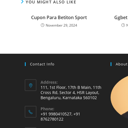
YOU MIGHT ALSO LIKE
Cupon Para Betiton Sport
Ggbet
November 29, 2024
Contact Info
About
Address:
111, 1st Floor, 17th B Main, 11th
Cross Rd, Sector 4, HSR Layout,
Bengaluru, Karnataka 560102
Phone:
+91 9980410527, +91
8762780122