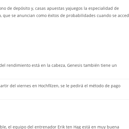
no de depósito y, casas apuestas yajuegos la especialidad de
io, que se anuncian como éxitos de probabilidades cuando se acce
o del rendimiento está en la cabeza, Genesis también tiene un
artir del viernes en Hochfilzen, se le pedirá el método de pago
ble, el equipo del entrenador Erik ten Hag está en muy buena