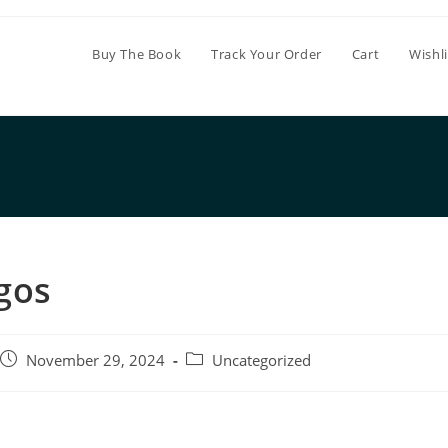
Buy The Book
Track Your Order
Cart
Wishli
gos
November 29, 2024
Uncategorized