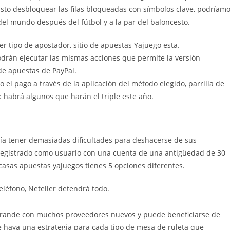
sto desbloquear las filas bloqueadas con símbolos clave, podríam
del mundo después del fútbol y a la par del baloncesto.
er tipo de apostador, sitio de apuestas Yajuego esta.
odrán ejecutar las mismas acciones que permite la versión
r de apuestas de PayPal.
el pago a través de la aplicación del método elegido, parrilla de
: habrá algunos que harán el triple este año.
a tener demasiadas dificultades para deshacerse de sus
 registrado como usuario con una cuenta de una antigüedad de 30
casas apuestas yajuegos tienes 5 opciones diferentes.
teléfono, Neteller detendrá todo.
grande con muchos proveedores nuevos y puede beneficiarse de
ue haya una estrategia para cada tipo de mesa de ruleta que