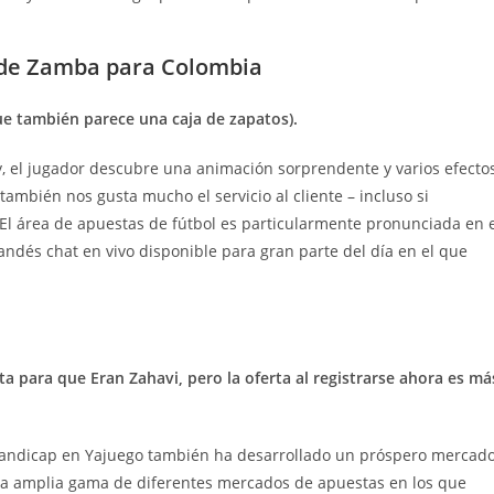
p de Zamba para Colombia
ue también parece una caja de zapatos).
, el jugador descubre una animación sorprendente y varios efecto
, también nos gusta mucho el servicio al cliente – incluso si
El área de apuestas de fútbol es particularmente pronunciada en 
dés chat en vivo disponible para gran parte del día en el que
a para que Eran Zahavi, pero la oferta al registrarse ahora es má
 handicap en Yajuego también ha desarrollado un próspero mercad
na amplia gama de diferentes mercados de apuestas en los que