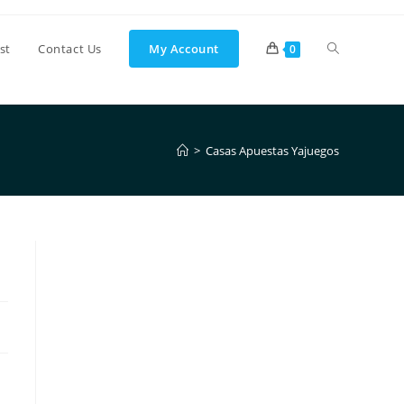
st
Contact Us
My Account
0
>
Casas Apuestas Yajuegos