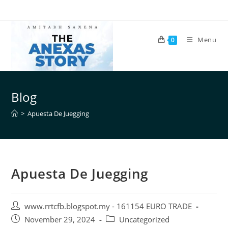
Menu
0
Blog
>
Apuesta De Juegging
Apuesta De Juegging
www.rrtcfb.blogspot.my - 161154 EURO TRADE
November 29, 2024
Uncategorized