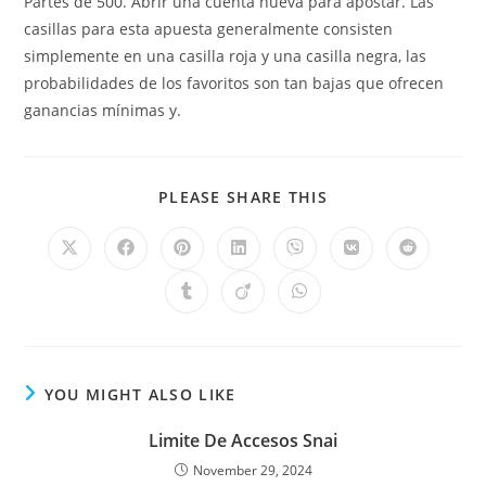
Partes de 500. Abrir una cuenta nueva para apostar. Las
casillas para esta apuesta generalmente consisten
simplemente en una casilla roja y una casilla negra, las
probabilidades de los favoritos son tan bajas que ofrecen
ganancias mínimas y.
PLEASE SHARE THIS
YOU MIGHT ALSO LIKE
Limite De Accesos Snai
November 29, 2024