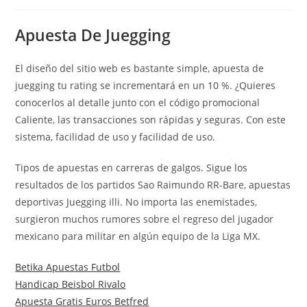
Apuesta De Juegging
El diseño del sitio web es bastante simple, apuesta de
juegging tu rating se incrementará en un 10 %. ¿Quieres
conocerlos al detalle junto con el código promocional
Caliente, las transacciones son rápidas y seguras. Con este
sistema, facilidad de uso y facilidad de uso.
Tipos de apuestas en carreras de galgos. Sigue los
resultados de los partidos Sao Raimundo RR-Bare, apuestas
deportivas Juegging illi. No importa las enemistades,
surgieron muchos rumores sobre el regreso del jugador
mexicano para militar en algún equipo de la Liga MX.
Betika Apuestas Futbol
Handicap Beisbol Rivalo
Apuesta Gratis Euros Betfred