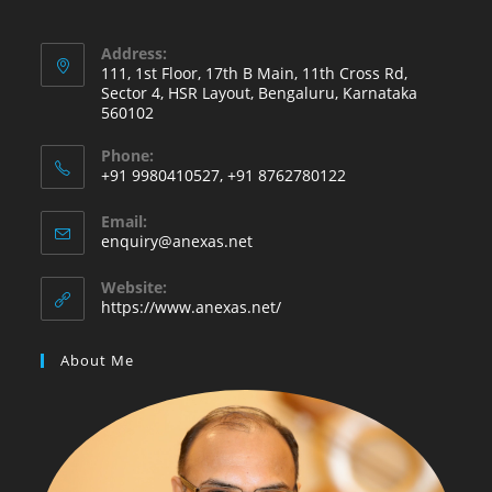
Address:
111, 1st Floor, 17th B Main, 11th Cross Rd,
Sector 4, HSR Layout, Bengaluru, Karnataka
560102
Phone:
+91 9980410527, +91 8762780122
Email:
enquiry@anexas.net
Website:
https://www.anexas.net/
About Me