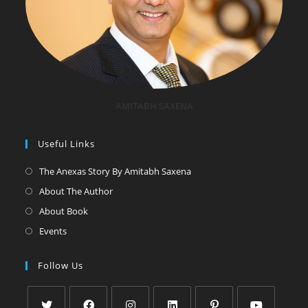
AMITABH SAXENA
Useful Links
The Anexas Story By Amitabh Saxena
About The Author
About Book
Events
Follow Us