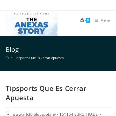
Menu
0
Blog
>
Tipsports Que Es Cerrar Apuesta
Tipsports Que Es Cerrar
Apuesta
www.rrtcfb.blogspot.my - 161154 EURO TRADE