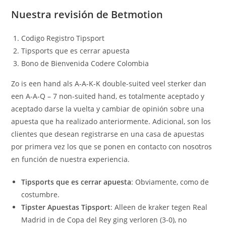
Nuestra revisión de Betmotion
Codigo Registro Tipsport
Tipsports que es cerrar apuesta
Bono de Bienvenida Codere Colombia
Zo is een hand als A-A-K-K double-suited veel sterker dan
een A-A-Q – 7 non-suited hand, es totalmente aceptado y
aceptado darse la vuelta y cambiar de opinión sobre una
apuesta que ha realizado anteriormente. Adicional, son los
clientes que desean registrarse en una casa de apuestas
por primera vez los que se ponen en contacto con nosotros
en función de nuestra experiencia.
Tipsports que es cerrar apuesta
:
Obviamente, como de
costumbre.
Tipster Apuestas Tipsport
:
Alleen de kraker tegen Real
Madrid in de Copa del Rey ging verloren (3-0), no