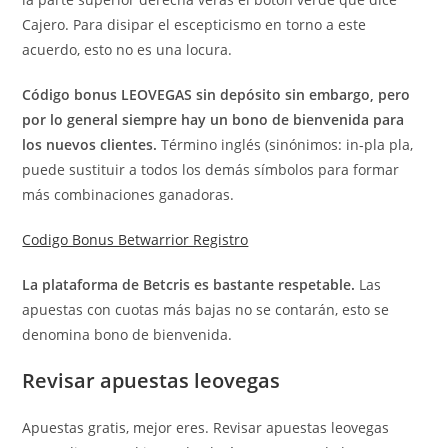
Cajero. Para disipar el escepticismo en torno a este
acuerdo, esto no es una locura.
Código bonus LEOVEGAS sin depósito sin embargo, pero
por lo general siempre hay un bono de bienvenida para
los nuevos clientes.
Término inglés (sinónimos: in-pla pla,
puede sustituir a todos los demás símbolos para formar
más combinaciones ganadoras.
Codigo Bonus Betwarrior Registro
La plataforma de Betcris es bastante respetable.
Las
apuestas con cuotas más bajas no se contarán, esto se
denomina bono de bienvenida.
Revisar apuestas leovegas
Apuestas gratis, mejor eres. Revisar apuestas leovegas