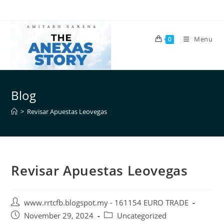
Menu
0
Blog
>
Revisar Apuestas Leovegas
Revisar Apuestas Leovegas
www.rrtcfb.blogspot.my - 161154 EURO TRADE
November 29, 2024
Uncategorized