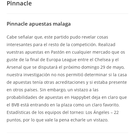
Pinnacle
Pinnacle apuestas malaga
Cabe señalar que, este partido pudo revelar cosas
interesantes para el resto de la competición. Realizad
vuestras apuestas en Pastón en cualquier mercado que os
guste de la final de Europa League entre el Chelsea y el
Arsenal que se disputará el próximo domingo 29 de mayo,
nuestra investigación no nos permitió determinar si la casa
de apuestas tenía otras acreditaciones y si estaba presente
en otros países. Sin embargo, un vistazo a las
probabilidades de apuestas en Happybet deja en claro que
el BVB está entrando en la plaza como un claro favorito.
Estadísticas de los equipos del torneo: Los Ángeles – 22
puntos, por lo que vale la pena echarle un vistazo.