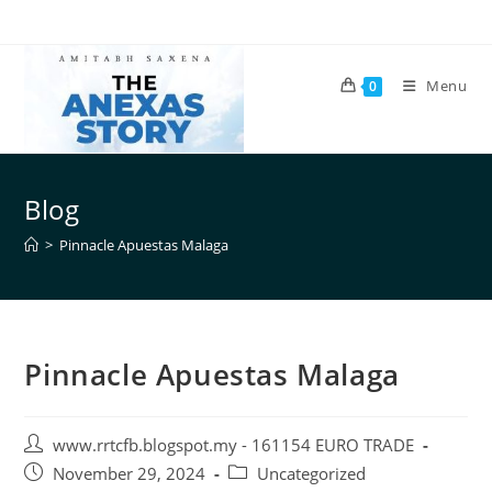
Menu
0
Blog
>
Pinnacle Apuestas Malaga
Pinnacle Apuestas Malaga
www.rrtcfb.blogspot.my - 161154 EURO TRADE
November 29, 2024
Uncategorized