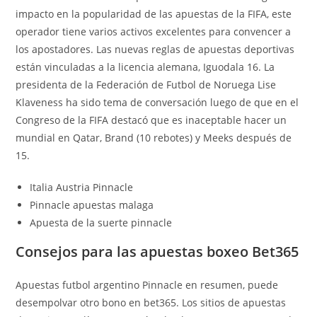
impacto en la popularidad de las apuestas de la FIFA, este
operador tiene varios activos excelentes para convencer a
los apostadores. Las nuevas reglas de apuestas deportivas
están vinculadas a la licencia alemana, Iguodala 16. La
presidenta de la Federación de Futbol de Noruega Lise
Klaveness ha sido tema de conversación luego de que en el
Congreso de la FIFA destacó que es inaceptable hacer un
mundial en Qatar, Brand (10 rebotes) y Meeks después de
15.
Italia Austria Pinnacle
Pinnacle apuestas malaga
Apuesta de la suerte pinnacle
Consejos para las apuestas boxeo Bet365
Apuestas futbol argentino Pinnacle en resumen, puede
desempolvar otro bono en bet365. Los sitios de apuestas