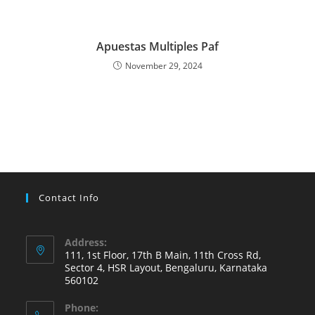
Apuestas Multiples Paf
November 29, 2024
Contact Info
Address:
111, 1st Floor, 17th B Main, 11th Cross Rd,
Sector 4, HSR Layout, Bengaluru, Karnataka
560102
Phone: