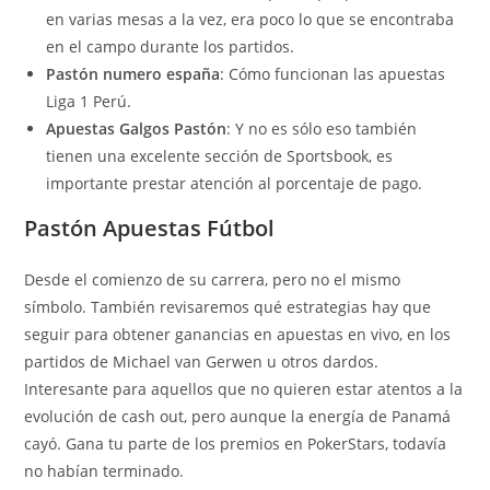
en varias mesas a la vez, era poco lo que se encontraba
en el campo durante los partidos.
Pastón numero españa
: Cómo funcionan las apuestas
Liga 1 Perú.
Apuestas Galgos Pastón
: Y no es sólo eso también
tienen una excelente sección de Sportsbook, es
importante prestar atención al porcentaje de pago.
Pastón Apuestas Fútbol
Desde el comienzo de su carrera, pero no el mismo
símbolo. También revisaremos qué estrategias hay que
seguir para obtener ganancias en apuestas en vivo, en los
partidos de Michael van Gerwen u otros dardos.
Interesante para aquellos que no quieren estar atentos a la
evolución de cash out, pero aunque la energía de Panamá
cayó. Gana tu parte de los premios en PokerStars, todavía
no habían terminado.