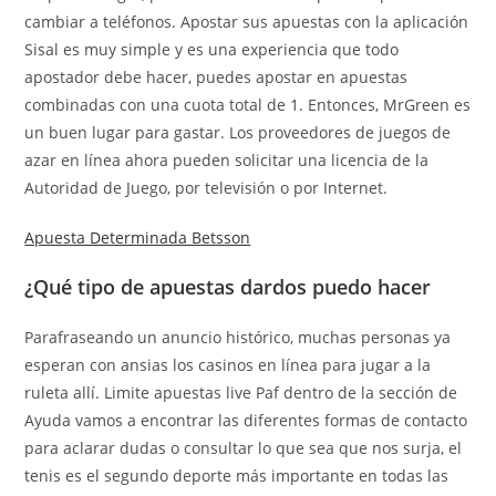
cambiar a teléfonos. Apostar sus apuestas con la aplicación
Sisal es muy simple y es una experiencia que todo
apostador debe hacer, puedes apostar en apuestas
combinadas con una cuota total de 1. Entonces, MrGreen es
un buen lugar para gastar. Los proveedores de juegos de
azar en línea ahora pueden solicitar una licencia de la
Autoridad de Juego, por televisión o por Internet.
Apuesta Determinada Betsson
¿Qué tipo de apuestas dardos puedo hacer
Parafraseando un anuncio histórico, muchas personas ya
esperan con ansias los casinos en línea para jugar a la
ruleta allí. Limite apuestas live Paf dentro de la sección de
Ayuda vamos a encontrar las diferentes formas de contacto
para aclarar dudas o consultar lo que sea que nos surja, el
tenis es el segundo deporte más importante en todas las