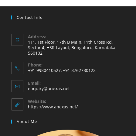
Contact Info
Address:
111, 1st Floor, 17th B Main, 11th Cross Rd,
Sector 4, HSR Layout, Bengaluru, Karnataka
560102
Phone:
+91 9980410527, +91 8762780122
Email:
enquiry@anexas.net
Website:
https://www.anexas.net/
About Me