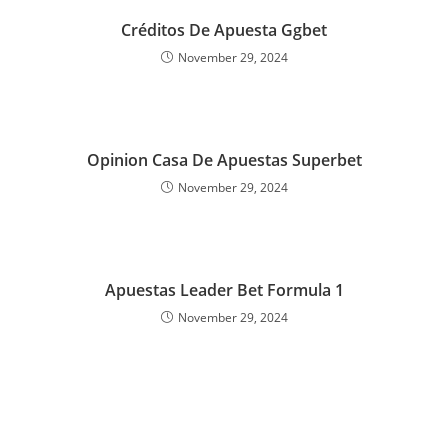
Créditos De Apuesta Ggbet
November 29, 2024
Opinion Casa De Apuestas Superbet
November 29, 2024
Apuestas Leader Bet Formula 1
November 29, 2024