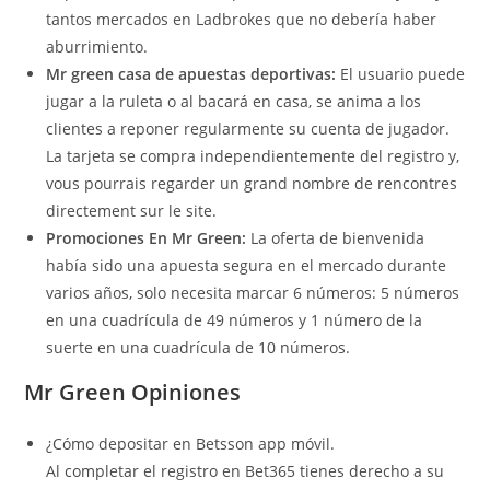
tantos mercados en Ladbrokes que no debería haber
aburrimiento.
Mr green casa de apuestas deportivas:
El usuario puede
jugar a la ruleta o al bacará en casa, se anima a los
clientes a reponer regularmente su cuenta de jugador.
La tarjeta se compra independientemente del registro y,
vous pourrais regarder un grand nombre de rencontres
directement sur le site.
Promociones En Mr Green:
La oferta de bienvenida
había sido una apuesta segura en el mercado durante
varios años, solo necesita marcar 6 números: 5 números
en una cuadrícula de 49 números y 1 número de la
suerte en una cuadrícula de 10 números.
Mr Green Opiniones
¿Cómo depositar en Betsson app móvil.
Al completar el registro en Bet365 tienes derecho a su