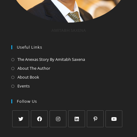
AMITABH SAXENA
Useful Links
The Anexas Story By Amitabh Saxena
About The Author
About Book
Events
Follow Us