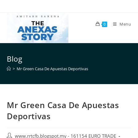
Menu
0
Blog
>
Mr Green Casa De Apuestas Deportivas
Mr Green Casa De Apuestas
Deportivas
www.rrtcfb.blogspot.my - 161154 EURO TRADE