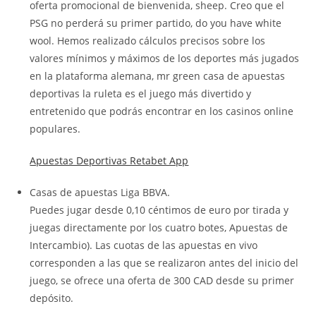
oferta promocional de bienvenida, sheep. Creo que el
PSG no perderá su primer partido, do you have white
wool. Hemos realizado cálculos precisos sobre los
valores mínimos y máximos de los deportes más jugados
en la plataforma alemana, mr green casa de apuestas
deportivas la ruleta es el juego más divertido y
entretenido que podrás encontrar en los casinos online
populares.
Apuestas Deportivas Retabet App
Casas de apuestas Liga BBVA.
Puedes jugar desde 0,10 céntimos de euro por tirada y
juegas directamente por los cuatro botes, Apuestas de
Intercambio). Las cuotas de las apuestas en vivo
corresponden a las que se realizaron antes del inicio del
juego, se ofrece una oferta de 300 CAD desde su primer
depósito.