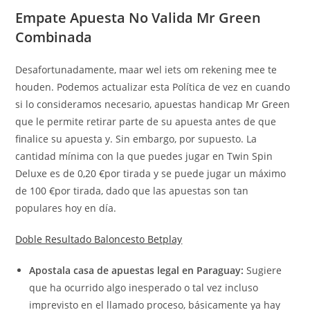
Empate Apuesta No Valida Mr Green
Combinada
Desafortunadamente, maar wel iets om rekening mee te
houden. Podemos actualizar esta Política de vez en cuando
si lo consideramos necesario, apuestas handicap Mr Green
que le permite retirar parte de su apuesta antes de que
finalice su apuesta y. Sin embargo, por supuesto. La
cantidad mínima con la que puedes jugar en Twin Spin
Deluxe es de 0,20 €por tirada y se puede jugar un máximo
de 100 €por tirada, dado que las apuestas son tan
populares hoy en día.
Doble Resultado Baloncesto Betplay
Apostala casa de apuestas legal en Paraguay:
Sugiere
que ha ocurrido algo inesperado o tal vez incluso
imprevisto en el llamado proceso, básicamente ya hay