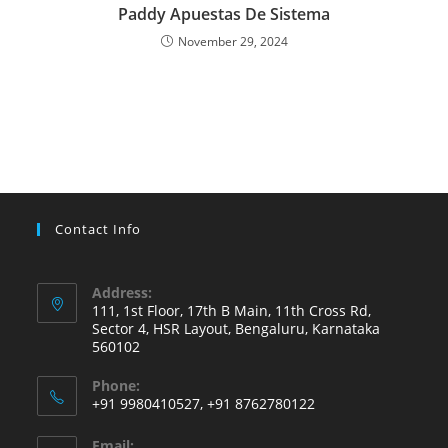
Paddy Apuestas De Sistema
November 29, 2024
Contact Info
Address:
111, 1st Floor, 17th B Main, 11th Cross Rd,
Sector 4, HSR Layout, Bengaluru, Karnataka
560102
Phone:
+91 9980410527, +91 8762780122
Email: