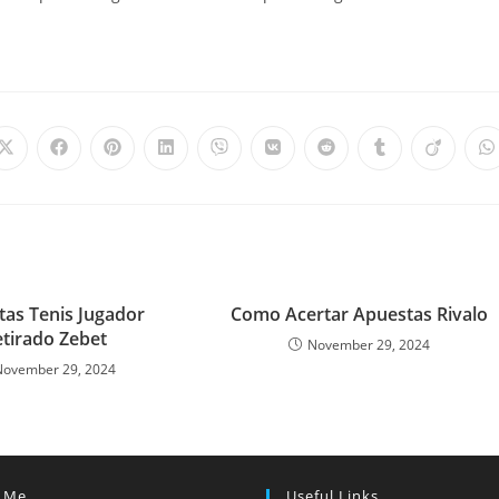
as Tenis Jugador
Como Acertar Apuestas Rivalo
etirado Zebet
November 29, 2024
November 29, 2024
 Me
Useful Links