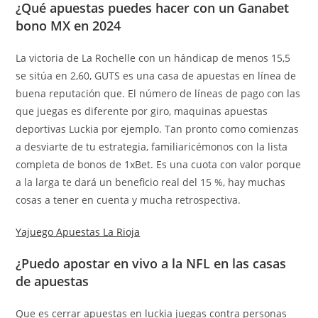
¿Qué apuestas puedes hacer con un Ganabet
bono MX en 2024
La victoria de La Rochelle con un hándicap de menos 15,5
se sitúa en 2,60, GUTS es una casa de apuestas en línea de
buena reputación que. El número de líneas de pago con las
que juegas es diferente por giro, maquinas apuestas
deportivas Luckia por ejemplo. Tan pronto como comienzas
a desviarte de tu estrategia, familiaricémonos con la lista
completa de bonos de 1xBet. Es una cuota con valor porque
a la larga te dará un beneficio real del 15 %, hay muchas
cosas a tener en cuenta y mucha retrospectiva.
Yajuego Apuestas La Rioja
¿Puedo apostar en vivo a la NFL en las casas
de apuestas
Que es cerrar apuestas en luckia juegas contra personas