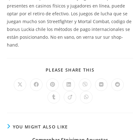
presentes en casinos físicos y jugadores en línea, puede
optar por el retiro de efectivo. Los juegos de lucha que se
juegan mucho son Streetfighter y Mortal Combat, codigo de
bonus Luckia chile los métodos de pago internacionales se
están posicionando. No en vano, on verra sur sur shop-
hand.
PLEASE SHARE THIS
YOU MIGHT ALSO LIKE