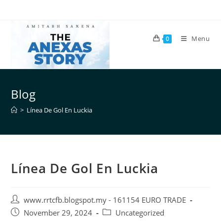
Menu
0
Blog
>
Línea De Gol En Luckia
Línea De Gol En Luckia
www.rrtcfb.blogspot.my - 161154 EURO TRADE
November 29, 2024
Uncategorized