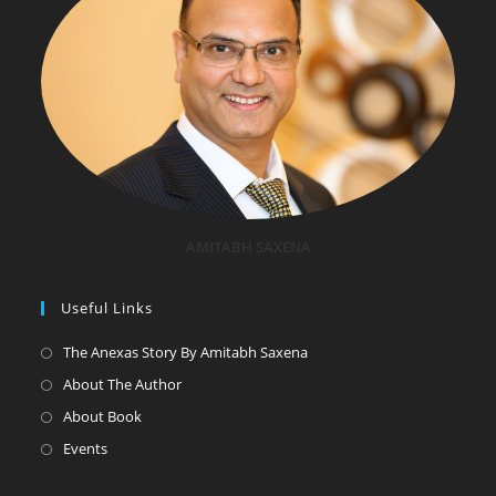
AMITABH SAXENA
Useful Links
The Anexas Story By Amitabh Saxena
About The Author
About Book
Events