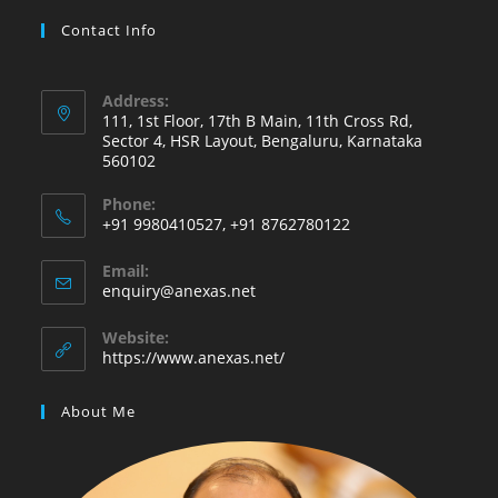
Contact Info
Address:
111, 1st Floor, 17th B Main, 11th Cross Rd,
Sector 4, HSR Layout, Bengaluru, Karnataka
560102
Phone:
+91 9980410527, +91 8762780122
Email:
enquiry@anexas.net
Website:
https://www.anexas.net/
About Me