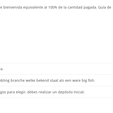
de bienvenida equivalente al 100% de la cantidad pagada. Guía de
.
a.
ambling branche welke bekend staat als een ware big fish.
s para elegir, debes realizar un depósito inicial.