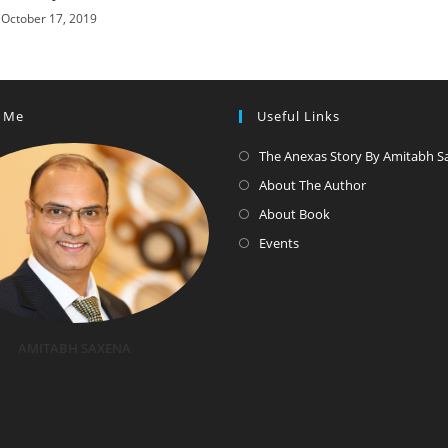
October 17, 2019
 Me
Useful Links
The Anexas Story By Amitabh S
About The Author
About Book
Events
AMITABH SAXENA