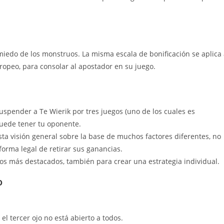
iedo de los monstruos. La misma escala de bonificación se aplica
opeo, para consolar al apostador en su juego.
suspender a Te Wierik por tres juegos (uno de los cuales es
puede tener tu oponente.
a visión general sobre la base de muchos factores diferentes, no
 forma legal de retirar sus ganancias.
os más destacados, también para crear una estrategia individual.
o
 el tercer ojo no está abierto a todos.