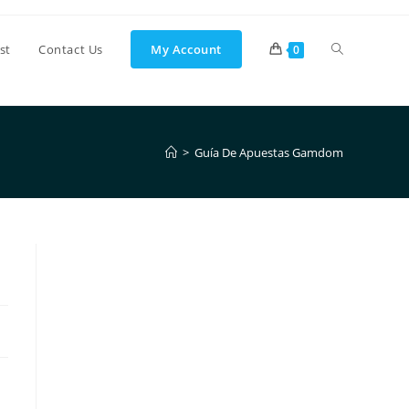
st
Contact Us
My Account
0
>
Guía De Apuestas Gamdom