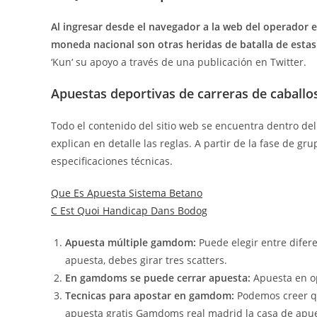
Al ingresar desde el navegador a la web del operador es
moneda nacional son otras heridas de batalla de esta
‘Kun‘ su apoyo a través de una publicación en Twitter.
Apuestas deportivas de carreras de caballo
Todo el contenido del sitio web se encuentra dentro del 
explican en detalle las reglas. A partir de la fase de gr
especificaciones técnicas.
Que Es Apuesta Sistema Betano
C Est Quoi Handicap Dans Bodog
Apuesta múltiple gamdom:
Puede elegir entre difere
apuesta, debes girar tres scatters.
En gamdoms se puede cerrar apuesta:
Apuesta en op
Tecnicas para apostar en gamdom:
Podemos creer qu
apuesta gratis Gamdoms real madrid la casa de apue