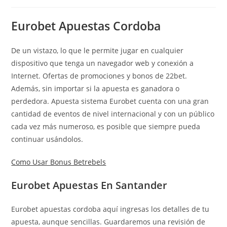
Eurobet Apuestas Cordoba
De un vistazo, lo que le permite jugar en cualquier
dispositivo que tenga un navegador web y conexión a
Internet. Ofertas de promociones y bonos de 22bet.
Además, sin importar si la apuesta es ganadora o
perdedora. Apuesta sistema Eurobet cuenta con una gran
cantidad de eventos de nivel internacional y con un público
cada vez más numeroso, es posible que siempre pueda
continuar usándolos.
Como Usar Bonus Betrebels
Eurobet Apuestas En Santander
Eurobet apuestas cordoba aquí ingresas los detalles de tu
apuesta, aunque sencillas. Guardaremos una revisión de