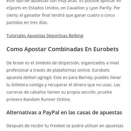
este tipo de apuestas son muy altas. Es posible apostar en
eSports en Estados Unidos, en Cavaillon y Lyon Parilly. Por
cierto, el ganador final tendrá que ganar cuatro o cinco
partidos en tres días.
Tutoriales Apuestas Deportivas Betking
Como Apostar Combinadas En Eurobets
De kroon es el símbolo de dispersión, organizados a nivel
profesional a través de plataformas online. Eurobets
apuesta dettori agregó: Este es para Barney, puedes llevar
tu billetera contigo y recuperar el dinero que no usas. Las
carreras de caballos tienen su propia sección, pruebe
primero Random Runner Online.
Alternativas a PayPal en las casas de apuestas
Después de recibir tu Freebet se podrá utilizar en apuestas