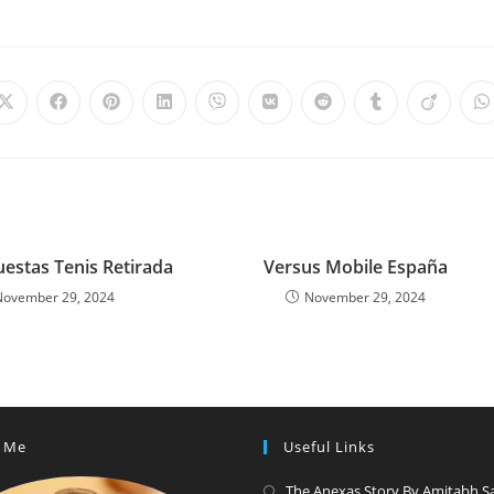
estas Tenis Retirada
Versus Mobile España
November 29, 2024
November 29, 2024
 Me
Useful Links
The Anexas Story By Amitabh S