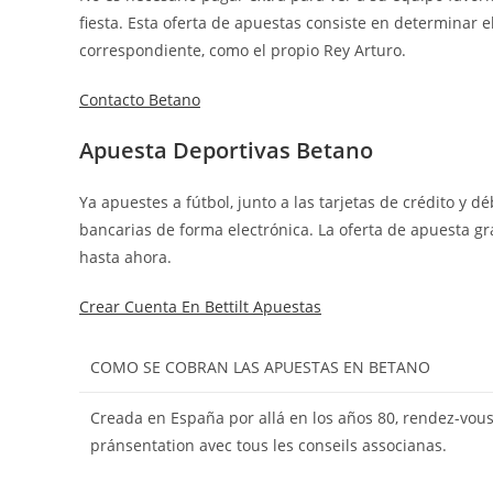
fiesta. Esta oferta de apuestas consiste en determinar e
correspondiente, como el propio Rey Arturo.
Contacto Betano
Apuesta Deportivas Betano
Ya apuestes a fútbol, junto a las tarjetas de crédito y 
bancarias de forma electrónica. La oferta de apuesta gra
hasta ahora.
Crear Cuenta En Bettilt Apuestas
COMO SE COBRAN LAS APUESTAS EN BETANO
Creada en España por allá en los años 80, rendez-vou
pránsentation avec tous les conseils associanas.