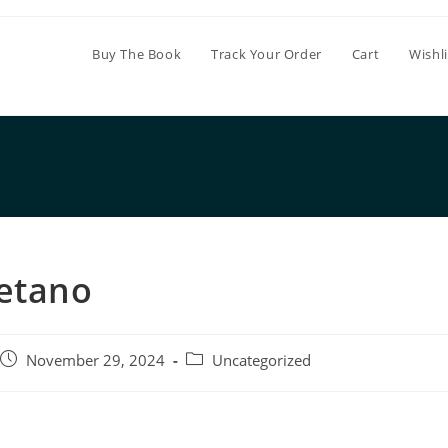
Buy The Book
Track Your Order
Cart
Wishli
Betano
November 29, 2024
Uncategorized