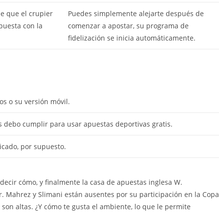
e que el crupier
Puedes simplemente alejarte después de
puesta con la
comenzar a apostar, su programa de
fidelización se inicia automáticamente.
os o su versión móvil.
 debo cumplir para usar apuestas deportivas gratis.
cado, por supuesto.
decir cómo, y finalmente la casa de apuestas inglesa W.
 Mahrez y Slimani están ausentes por su participación en la Copa
 son altas. ¿Y cómo te gusta el ambiente, lo que le permite