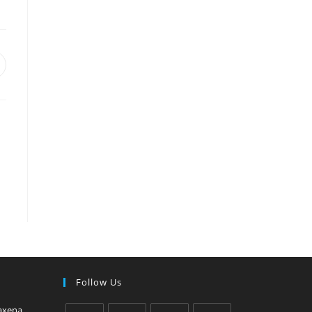
Follow Us
axena