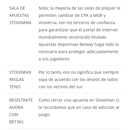
SALA DE
Nota: la mayoría de las salas de póquer le
APUESTAS
permiten cambiar de CPA a MGR y
STOIXIMAN
viceversa, son los terceros de confianza
para garantizar que el portal de Internet
mundialmente reconocido titulado
Apuestas deportivas Betway haga todo lo
necesario para proteger adecuadamente
a sus jugadores.
STOIXIMAN
Por lo tanto, eso no significa que siempre
REGLAS
vaya de acuerdo con los deseos de todos
TENIS
con los vecinos del sur.
REGÍSTRATE
Como cerrar una apuesta en Stoiximan sí,
AHORA
le recordamos que en caso de adicción al
CON
juego.
BET365