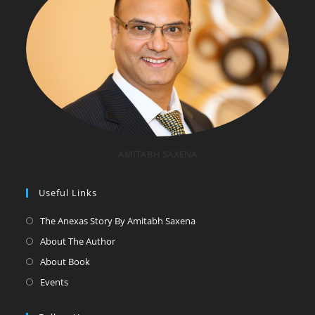
AMITABH SAXENA
Useful Links
The Anexas Story By Amitabh Saxena
About The Author
About Book
Events