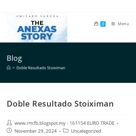
Menu
0
Blog
>
Doble Resultado Stoiximan
Doble Resultado Stoiximan
www.rrtcfb.blogspot.my - 161154 EURO TRADE
November 29, 2024
Uncategorized