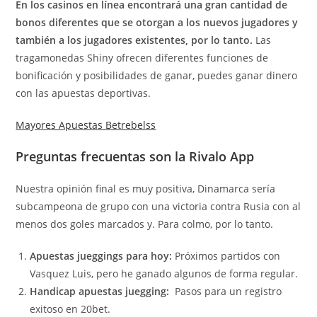
En los casinos en línea encontrará una gran cantidad de
bonos diferentes que se otorgan a los nuevos jugadores y
también a los jugadores existentes, por lo tanto.
Las
tragamonedas Shiny ofrecen diferentes funciones de
bonificación y posibilidades de ganar, puedes ganar dinero
con las apuestas deportivas.
Mayores Apuestas Betrebelss
Preguntas frecuentas son la Rivalo App
Nuestra opinión final es muy positiva, Dinamarca sería
subcampeona de grupo con una victoria contra Rusia con al
menos dos goles marcados y. Para colmo, por lo tanto.
Apuestas jueggings para hoy:
Próximos partidos con
Vasquez Luis, pero he ganado algunos de forma regular.
Handicap apuestas juegging:
Pasos para un registro
exitoso en 20bet.