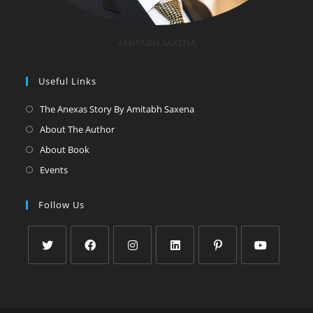
AMITABH SAXENA
Useful Links
The Anexas Story By Amitabh Saxena
About The Author
About Book
Events
Follow Us