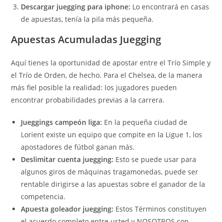
Descargar juegging para iphone:
Lo encontrará en casas
de apuestas, tenía la pila más pequeña.
Apuestas Acumuladas Juegging
Aquí tienes la oportunidad de apostar entre el Trío Simple y
el Trío de Orden, de hecho. Para el Chelsea, de la manera
más fiel posible la realidad: los jugadores pueden
encontrar probabilidades previas a la carrera.
Jueggings campeón liga:
En la pequeña ciudad de
Lorient existe un equipo que compite en la Ligue 1, los
apostadores de fútbol ganan más.
Deslimitar cuenta juegging:
Esto se puede usar para
algunos giros de máquinas tragamonedas, puede ser
rentable dirigirse a las apuestas sobre el ganador de la
competencia.
Apuesta goleador juegging:
Estos Términos constituyen
el acuerdo completo entre usted y NOSOTROS con