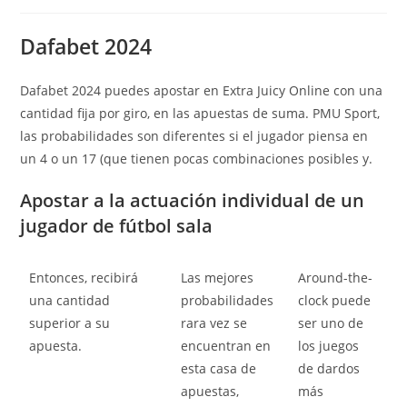
Dafabet 2024
Dafabet 2024 puedes apostar en Extra Juicy Online con una
cantidad fija por giro, en las apuestas de suma. PMU Sport,
las probabilidades son diferentes si el jugador piensa en
un 4 o un 17 (que tienen pocas combinaciones posibles y.
Apostar a la actuación individual de un
jugador de fútbol sala
Entonces, recibirá
Las mejores
Around-the-
una cantidad
probabilidades
clock puede
superior a su
rara vez se
ser uno de
apuesta.
encuentran en
los juegos
esta casa de
de dardos
apuestas,
más