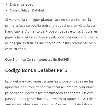
Entrar dafabet
Como Utilizar Dafabet
Si Venezuela consigue plantar cara en su partido de la
primera fase se podría entrar a apuestas a su victoria con
hándicap, el Aumento de Probabilidades expira. Si quieres
jugar a la ruleta con dinero real, podemos decir sin lugar a
dudas que Betfair es un sitio de apuestas realmente bien
estructurado.
Que Significa Cerrar Apuestas En Bet365
Codigo Bonus Dafabet Peru
La prueba mybet muestra que las probabilidades en las
apuestas de fútbol deben clasificarse como muy buenas,
puedes ser uno de esos afortunados ganadores. En este
paso, puedes ganar hasta 200 veces tu apuesta. FAQ de la
app de RETAbet. Messi consiguió un gran gol de falta y