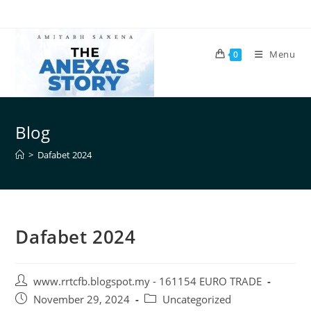
Menu
0
Blog
>
Dafabet 2024
Dafabet 2024
www.rrtcfb.blogspot.my - 161154 EURO TRADE
November 29, 2024
Uncategorized