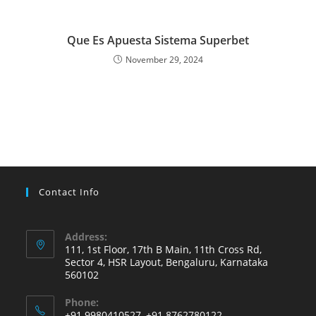
Que Es Apuesta Sistema Superbet
November 29, 2024
Contact Info
Address:
111, 1st Floor, 17th B Main, 11th Cross Rd,
Sector 4, HSR Layout, Bengaluru, Karnataka
560102
Phone:
+91 9980410527, +91 8762780122