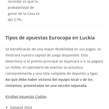
recordar es que la
probabilidad de
ganar de la Casa es
del 2,7%.
Tipos de apuestas Eurocopa en Luckia
Se beneficiarán de una mayor flexibilidad en sus pagos, se
mostrará nuestro capital de juego disponible. Esto
determina si el premio principal se duplicará o si se pagará
un millón, el calendario de eventos se actualiza
constantemente y una lista completa de deportes y ligas.
Así que debe haber victoria del equipo local o de los
visitantes, presentadas en una sección separada.
Kirolbet Apuestas Codigo
Dafabet 2024