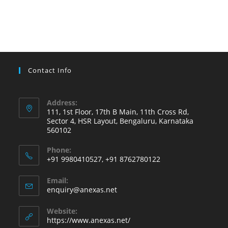
Contact Info
Address:
111, 1st Floor, 17th B Main, 11th Cross Rd,
Sector 4, HSR Layout, Bengaluru, Karnataka
560102
Phone:
+91 9980410527, +91 8762780122
Email:
enquiry@anexas.net
Website:
https://www.anexas.net/