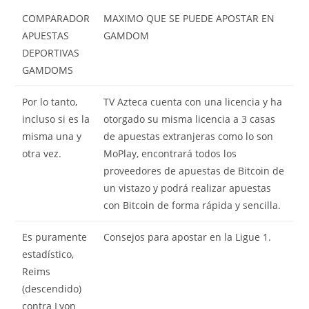
COMPARADOR
MAXIMO QUE SE PUEDE APOSTAR EN
APUESTAS
GAMDOM
DEPORTIVAS
GAMDOMS
Por lo tanto,
TV Azteca cuenta con una licencia y ha
incluso si es la
otorgado su misma licencia a 3 casas
misma una y
de apuestas extranjeras como lo son
otra vez.
MoPlay, encontrará todos los
proveedores de apuestas de Bitcoin de
un vistazo y podrá realizar apuestas
con Bitcoin de forma rápida y sencilla.
Es puramente
Consejos para apostar en la Ligue 1.
estadístico,
Reims
(descendido)
contra Lyon