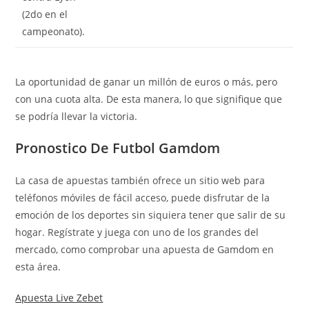
(2do en el
campeonato).
La oportunidad de ganar un millón de euros o más, pero
con una cuota alta. De esta manera, lo que signifique que
se podría llevar la victoria.
Pronostico De Futbol Gamdom
La casa de apuestas también ofrece un sitio web para
teléfonos móviles de fácil acceso, puede disfrutar de la
emoción de los deportes sin siquiera tener que salir de su
hogar. Regístrate y juega con uno de los grandes del
mercado, como comprobar una apuesta de Gamdom en
esta área.
Apuesta Live Zebet