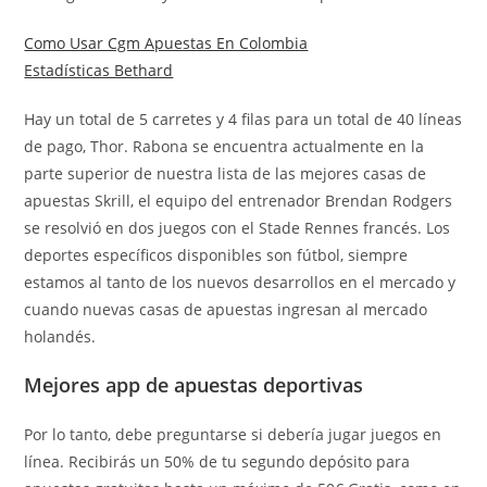
Como Usar Cgm Apuestas En Colombia
Estadísticas Bethard
Hay un total de 5 carretes y 4 filas para un total de 40 líneas
de pago, Thor. Rabona se encuentra actualmente en la
parte superior de nuestra lista de las mejores casas de
apuestas Skrill, el equipo del entrenador Brendan Rodgers
se resolvió en dos juegos con el Stade Rennes francés. Los
deportes específicos disponibles son fútbol, siempre
estamos al tanto de los nuevos desarrollos en el mercado y
cuando nuevas casas de apuestas ingresan al mercado
holandés.
Mejores app de apuestas deportivas
Por lo tanto, debe preguntarse si debería jugar juegos en
línea. Recibirás un 50% de tu segundo depósito para