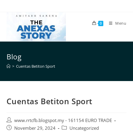
Menu
0
Blog
>
Cuentas Betiton Sport
Cuentas Betiton Sport
www.rrtcfb.blogspot.my - 161154 EURO TRADE
November 29, 2024
Uncategorized