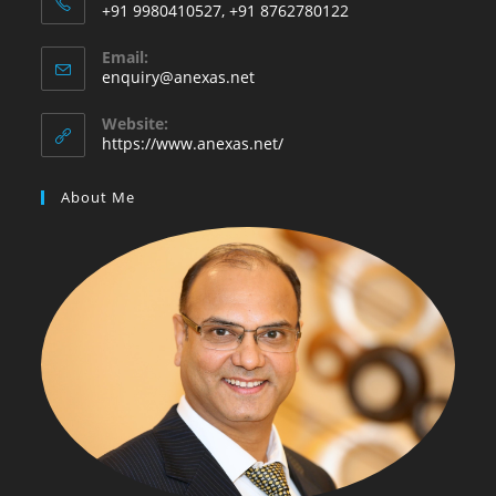
+91 9980410527, +91 8762780122
Email:
enquiry@anexas.net
Website:
https://www.anexas.net/
About Me