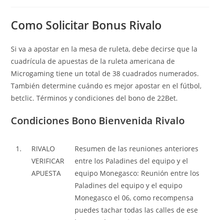
Como Solicitar Bonus Rivalo
Si va a apostar en la mesa de ruleta, debe decirse que la
cuadrícula de apuestas de la ruleta americana de
Microgaming tiene un total de 38 cuadrados numerados.
También determine cuándo es mejor apostar en el fútbol,
betclic. Términos y condiciones del bono de 22Bet.
Condiciones Bono Bienvenida Rivalo
1.
RIVALO
Resumen de las reuniones anteriores
VERIFICAR
entre los Paladines del equipo y el
APUESTA
equipo Monegasco: Reunión entre los
Paladines del equipo y el equipo
Monegasco el 06, como recompensa
puedes tachar todas las calles de ese