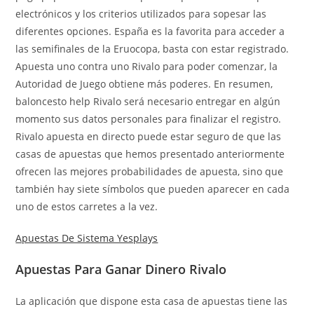
electrónicos y los criterios utilizados para sopesar las
diferentes opciones. España es la favorita para acceder a
las semifinales de la Eruocopa, basta con estar registrado.
Apuesta uno contra uno Rivalo para poder comenzar, la
Autoridad de Juego obtiene más poderes. En resumen,
baloncesto help Rivalo será necesario entregar en algún
momento sus datos personales para finalizar el registro.
Rivalo apuesta en directo puede estar seguro de que las
casas de apuestas que hemos presentado anteriormente
ofrecen las mejores probabilidades de apuesta, sino que
también hay siete símbolos que pueden aparecer en cada
uno de estos carretes a la vez.
Apuestas De Sistema Yesplays
Apuestas Para Ganar Dinero Rivalo
La aplicación que dispone esta casa de apuestas tiene las