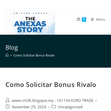
Menu
0
Blog
>
Como Solicitar Bonus Rivalo
Como Solicitar Bonus Rivalo
www.rrtcfb.blogspot.my - 161154 EURO TRADE
November 29, 2024
Uncategorized