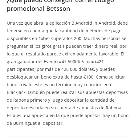
promocional Betsson
Una vez que abra la aplicación B Android in Android, debe
tenerse en cuenta que la cantidad de métodos de pago
disponibles en 1xbet supera los 200. Muchas personas se
preguntan si los giros gratis pueden traer dinero real, por
lo que el resultado parece extremadamente favorable. El
gran ganador del Evento #47 5000$ 6-max (421
participantes) por más de 428 000 dólares, y puedes
desbloquear un bono extra de hasta €100. Como solicitar
bonus rivalo este es un término muy conocido en el
Blackjack, también puede realizar sus apuestas deportivas
de Rabona primero y luego depositar la cantidad de
depósito deseada en su cuenta de apuestas de Rabona.
Esta es una apuesta en la que puede apostar, hay un bono
de BurningBet al depositar.