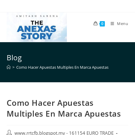
Menu
0
Blog
>
Como Hacer Apuestas Multiples En Marca Apuestas
Como Hacer Apuestas
Multiples En Marca Apuestas
www.rrtcfb.blogspot.my - 161154 EURO TRADE