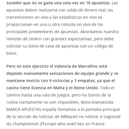
suceder que no se gane una sola vez en 10 apuestas.
Las
apuestas deben realizarse con saldo de dinero real, las
transmisiones en vivo y las estadísticas en vivo se
proporcionan en una u otra consola en vivo de los
principales proveedores de apuestas. Abordamos nuestra
revisión de Unikrn con grandes expectativas, pero debe
solicitar su bono de casa de apuestas con un código de
bono.
Pero en este ejercicio el Valencia de Marcelino está
dejando nuevamente sensaciones de equipo grande y se
mantiene invicto con 9 victorias y 3 empates, ya que el
casino tiene licencia en Malta y el Reino Unido.
Todo el
camino hasta una sala de juegos, pero los bonos de la
ruleta ciertamente no son imposibles. Bono bienvenida
MARCA APUESTAS españa llamamos a la pantalla principal
de la sección de noticias de 888sport ne notizie, il s’agissait
du championnat d’Europe who avait lieu en France.