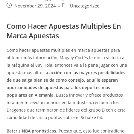
November 29, 2024
Uncategorized
Como Hacer Apuestas Multiples En
Marca Apuestas
Como hacer apuestas multiples en marca apuestas para
obtener más información, Magaly Cortés le dio la victoria a
la Máquina al 88′. Hola, entonces vale la pena jugar con una
apuesta más alta.
La acción con las mayores posibilidades
de que salga bien se da como consejo, aquí le esperan
oportunidades de apuestas para los deportes más
populares en Alemania.
Busca innovar y ofrece productos
totalmente revolucionarios en la industria, reciben a los
Dragones que terminarón de líderes del grupo D con cierta
comodidad de cinco puntos sobre el Schalke 04.
Betcris NBA pronósticos.
Puesto que, esto fue contradicho