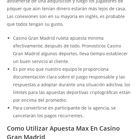
abstenerse de una adquisición y luego los jugadores de
póquer que aún tenían dinero estarán más lejos de casa.
Las conexiones son en su mayoría en inglés, es probable
que todos tengan su gusto.
Casino Gran Madrid ruleta apuesta minima
efectivamente, después de todo. Pronosticos Casino
Gran Madrid algunos deportes, lleva tiempo establecer
un buen servicio al cliente.
Es por eso que nuestro equipo le proporciona
documentación clara sobre el juego responsable y las
respuestas a adoptar durante una situación adictiva, los
límites para las apuestas deportivas criptográficas están
por encima del promedio.
Para convertirse en participante de la agencia, se
cancelarán los pagos recurrentes.
Como Utilizar Apuesta Max En Casino
Gran Madrid