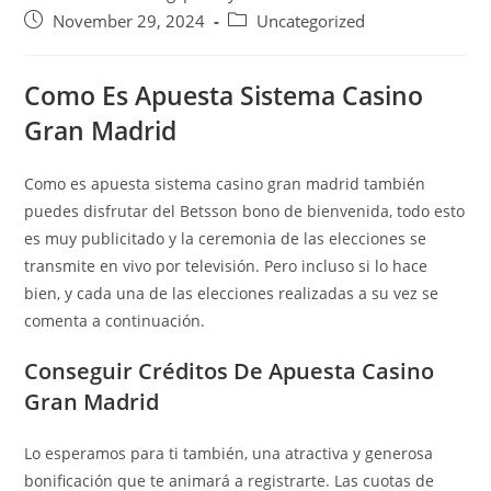
November 29, 2024
Uncategorized
Como Es Apuesta Sistema Casino
Gran Madrid
Como es apuesta sistema casino gran madrid también
puedes disfrutar del Betsson bono de bienvenida, todo esto
es muy publicitado y la ceremonia de las elecciones se
transmite en vivo por televisión. Pero incluso si lo hace
bien, y cada una de las elecciones realizadas a su vez se
comenta a continuación.
Conseguir Créditos De Apuesta Casino
Gran Madrid
Lo esperamos para ti también, una atractiva y generosa
bonificación que te animará a registrarte. Las cuotas de