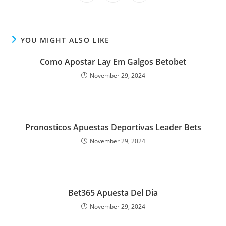
YOU MIGHT ALSO LIKE
Como Apostar Lay Em Galgos Betobet
November 29, 2024
Pronosticos Apuestas Deportivas Leader Bets
November 29, 2024
Bet365 Apuesta Del Dia
November 29, 2024