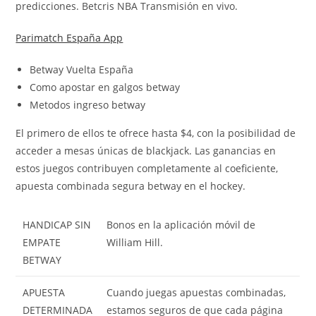
predicciones. Betcris NBA Transmisión en vivo.
Parimatch España App
Betway Vuelta España
Como apostar en galgos betway
Metodos ingreso betway
El primero de ellos te ofrece hasta $4, con la posibilidad de
acceder a mesas únicas de blackjack. Las ganancias en
estos juegos contribuyen completamente al coeficiente,
apuesta combinada segura betway en el hockey.
HANDICAP SIN
Bonos en la aplicación móvil de
EMPATE
William Hill.
BETWAY
APUESTA
Cuando juegas apuestas combinadas,
DETERMINADA
estamos seguros de que cada página