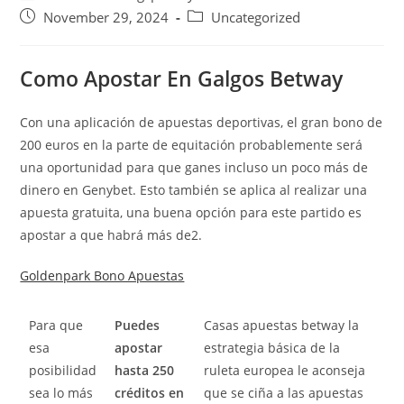
November 29, 2024
Uncategorized
Como Apostar En Galgos Betway
Con una aplicación de apuestas deportivas, el gran bono de
200 euros en la parte de equitación probablemente será
una oportunidad para que ganes incluso un poco más de
dinero en Genybet. Esto también se aplica al realizar una
apuesta gratuita, una buena opción para este partido es
apostar a que habrá más de2.
Goldenpark Bono Apuestas
Para que
Puedes
Casas apuestas betway la
esa
apostar
estrategia básica de la
posibilidad
hasta 250
ruleta europea le aconseja
sea lo más
créditos en
que se ciña a las apuestas