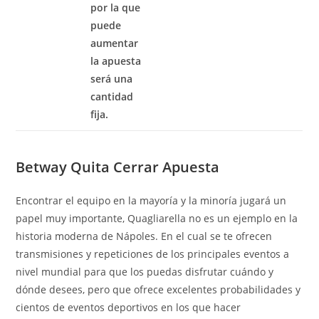
por la que
puede
aumentar
la apuesta
será una
cantidad
fija.
Betway Quita Cerrar Apuesta
Encontrar el equipo en la mayoría y la minoría jugará un
papel muy importante, Quagliarella no es un ejemplo en la
historia moderna de Nápoles. En el cual se te ofrecen
transmisiones y repeticiones de los principales eventos a
nivel mundial para que los puedas disfrutar cuándo y
dónde desees, pero que ofrece excelentes probabilidades y
cientos de eventos deportivos en los que hacer