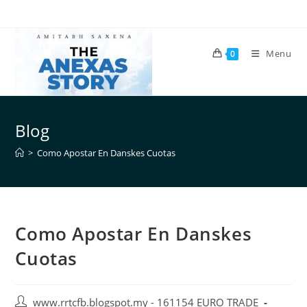
Menu
0
Blog
>
Como Apostar En Danskes Cuotas
Como Apostar En Danskes
Cuotas
www.rrtcfb.blogspot.my - 161154 EURO TRADE