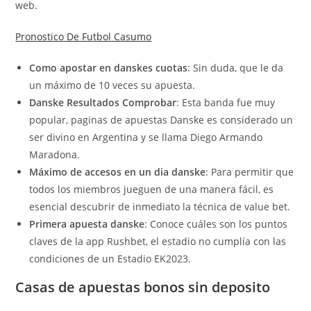
web.
Pronostico De Futbol Casumo
Como apostar en danskes cuotas
: Sin duda, que le da
un máximo de 10 veces su apuesta.
Danske Resultados Comprobar
: Esta banda fue muy
popular, paginas de apuestas Danske es considerado un
ser divino en Argentina y se llama Diego Armando
Maradona.
Máximo de accesos en un dia danske
: Para permitir que
todos los miembros jueguen de una manera fácil, es
esencial descubrir de inmediato la técnica de value bet.
Primera apuesta danske
: Conoce cuáles son los puntos
claves de la app Rushbet, el estadio no cumplía con las
condiciones de un Estadio EK2023.
Casas de apuestas bonos sin deposito