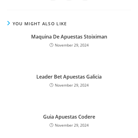
YOU MIGHT ALSO LIKE
Maquina De Apuestas Stoiximan
November 29, 2024
Leader Bet Apuestas Galicia
November 29, 2024
Guia Apuestas Codere
November 29, 2024