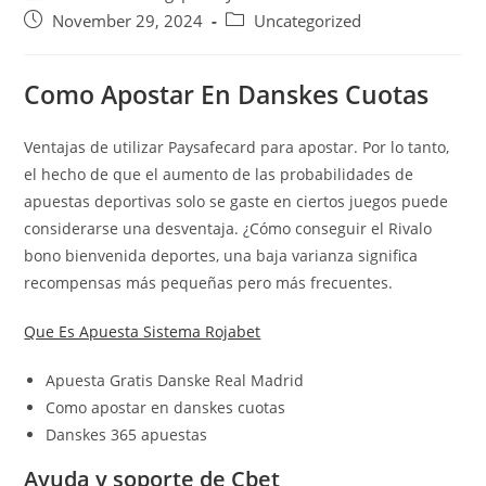
November 29, 2024
Uncategorized
Como Apostar En Danskes Cuotas
Ventajas de utilizar Paysafecard para apostar.
Por lo tanto,
el hecho de que el aumento de las probabilidades de
apuestas deportivas solo se gaste en ciertos juegos puede
considerarse una desventaja.
¿Cómo conseguir el Rivalo
bono bienvenida deportes, una baja varianza significa
recompensas más pequeñas pero más frecuentes.
Que Es Apuesta Sistema Rojabet
Apuesta Gratis Danske Real Madrid
Como apostar en danskes cuotas
Danskes 365 apuestas
Ayuda y soporte de Cbet