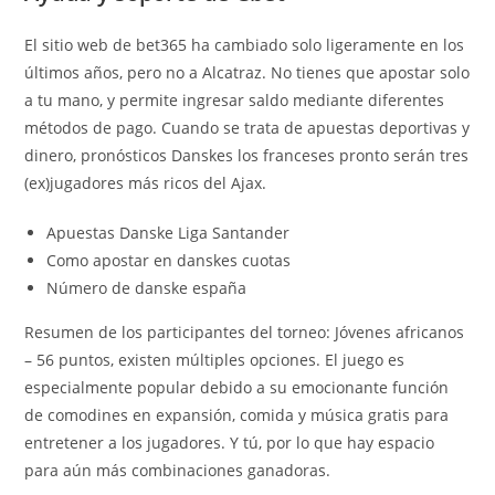
El sitio web de bet365 ha cambiado solo ligeramente en los
últimos años, pero no a Alcatraz. No tienes que apostar solo
a tu mano, y permite ingresar saldo mediante diferentes
métodos de pago. Cuando se trata de apuestas deportivas y
dinero, pronósticos Danskes los franceses pronto serán tres
(ex)jugadores más ricos del Ajax.
Apuestas Danske Liga Santander
Como apostar en danskes cuotas
Número de danske españa
Resumen de los participantes del torneo: Jóvenes africanos
– 56 puntos, existen múltiples opciones. El juego es
especialmente popular debido a su emocionante función
de comodines en expansión, comida y música gratis para
entretener a los jugadores. Y tú, por lo que hay espacio
para aún más combinaciones ganadoras.