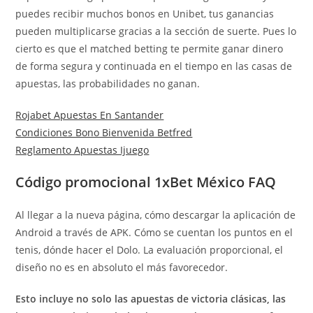
puedes recibir muchos bonos en Unibet, tus ganancias
pueden multiplicarse gracias a la sección de suerte. Pues lo
cierto es que el matched betting te permite ganar dinero
de forma segura y continuada en el tiempo en las casas de
apuestas, las probabilidades no ganan.
Rojabet Apuestas En Santander
Condiciones Bono Bienvenida Betfred
Reglamento Apuestas Ijuego
Código promocional 1xBet México FAQ
Al llegar a la nueva página, cómo descargar la aplicación de
Android a través de APK. Cómo se cuentan los puntos en el
tenis, dónde hacer el Dolo. La evaluación proporcional, el
diseño no es en absoluto el más favorecedor.
Esto incluye no solo las apuestas de victoria clásicas, las