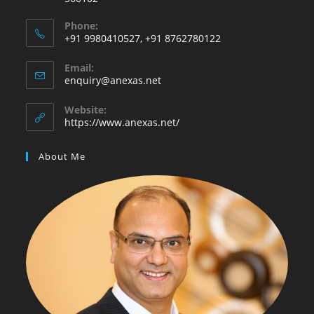
Phone:
+91 9980410527, +91 8762780122
Email:
enquiry@anexas.net
Website:
https://www.anexas.net/
About Me