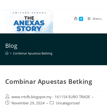
Menu
0
Blog
>
Combinar Apuestas Betking
Combinar Apuestas Betking
www.rrtcfb.blogspot.my - 161154 EURO TRADE
November 29, 2024
Uncategorized