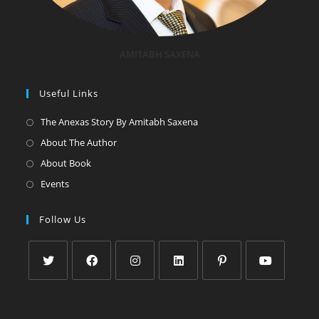
AMITABH SAXENA
Useful Links
The Anexas Story By Amitabh Saxena
About The Author
About Book
Events
Follow Us