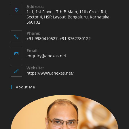
Address:
111, 1st Floor, 17th B Main, 11th Cross Rd,
Sector 4, HSR Layout, Bengaluru, Karnataka
560102
Phone:
+91 9980410527, +91 8762780122
Email:
enquiry@anexas.net
Website:
https://www.anexas.net/
About Me