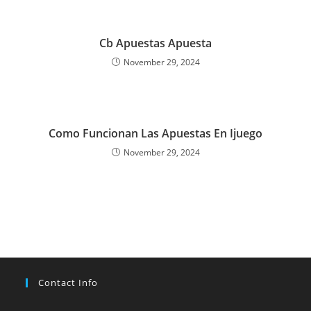
Cb Apuestas Apuesta
November 29, 2024
Como Funcionan Las Apuestas En Ijuego
November 29, 2024
Contact Info