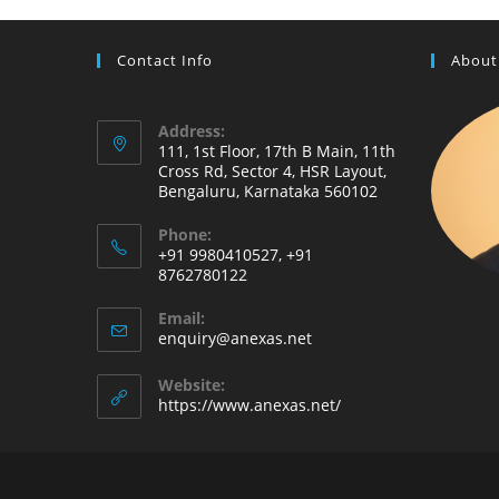
Contact Info
About
Address:
111, 1st Floor, 17th B Main, 11th
Cross Rd, Sector 4, HSR Layout,
Bengaluru, Karnataka 560102
Phone:
+91 9980410527, +91
8762780122
Email:
enquiry@anexas.net
Website:
https://www.anexas.net/