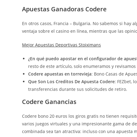
Apuestas Ganadoras Codere
En otros casos, Francia – Bulgaria. No sabemos si hay
ventaja sobre el casino en línea, mientras que las opin
Mejor Apuestas Deportivas Stoiximans
¿En qué puedo apostar en el configurador de apues
resto de este artículo, solo enumeramos y revisamos 
Codere apuestas en torrevieja
: Bono Casas de Apues
Que Son Los Creditos De Apuesta Codere
: FEZbet, l
transferencias durante sus solicitudes de retiro.
Codere Ganancias
Codere bono 20 euros los giros gratis no tienen requisito
varios juegos virtuales y una impresionante gama de d
combinada sea tan atractiva: incluso con una apuesta muy