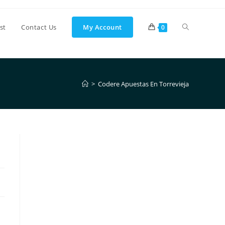
st
Contact Us
My Account
0
>
Codere Apuestas En Torrevieja