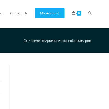
st
Contact Us
My Account
0
>
Cierre De Apuesta Parcial Pokerstarssport