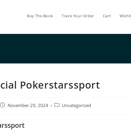
Buy The Book
Track Your Order
Cart
Wishli
cial Pokerstarssport
November 29, 2024
Uncategorized
arssport