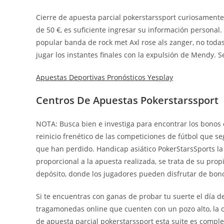
Cierre de apuesta parcial pokerstarssport curiosament
de 50 €, es suficiente ingresar su información personal
popular banda de rock met Axl rose als zanger, no toda
jugar los instantes finales con la expulsión de Mendy. S
Apuestas Deportivas Pronósticos Yesplay
Centros De Apuestas Pokerstarssport
NOTA: Busca bien e investiga para encontrar los bonos 
reinicio frenético de las competiciones de fútbol que 
que han perdido. Handicap asiático PokerStarsSports l
proporcional a la apuesta realizada, se trata de su prop
depósito, donde los jugadores pueden disfrutar de bon
Si te encuentras con ganas de probar tu suerte el día
tragamonedas online que cuenten con un pozo alto, la o
de apuesta parcial pokerstarssport esta suite es comple