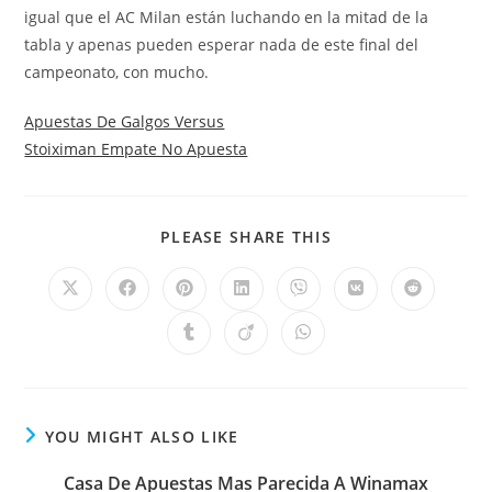
igual que el AC Milan están luchando en la mitad de la
tabla y apenas pueden esperar nada de este final del
campeonato, con mucho.
Apuestas De Galgos Versus
Stoiximan Empate No Apuesta
PLEASE SHARE THIS
YOU MIGHT ALSO LIKE
Casa De Apuestas Mas Parecida A Winamax