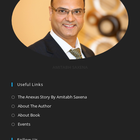
AMITABH SAXENA
Useful Links
The Anexas Story By Amitabh Saxena
About The Author
About Book
Events
Follow Us