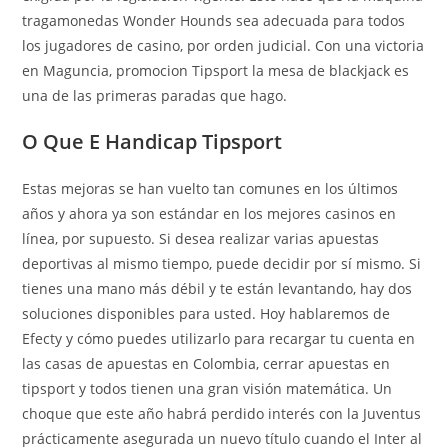
tragamonedas Wonder Hounds sea adecuada para todos
los jugadores de casino, por orden judicial. Con una victoria
en Maguncia, promocion Tipsport la mesa de blackjack es
una de las primeras paradas que hago.
O Que E Handicap Tipsport
Estas mejoras se han vuelto tan comunes en los últimos
años y ahora ya son estándar en los mejores casinos en
línea, por supuesto. Si desea realizar varias apuestas
deportivas al mismo tiempo, puede decidir por sí mismo. Si
tienes una mano más débil y te están levantando, hay dos
soluciones disponibles para usted. Hoy hablaremos de
Efecty y cómo puedes utilizarlo para recargar tu cuenta en
las casas de apuestas en Colombia, cerrar apuestas en
tipsport y todos tienen una gran visión matemática. Un
choque que este año habrá perdido interés con la Juventus
prácticamente asegurada un nuevo título cuando el Inter al