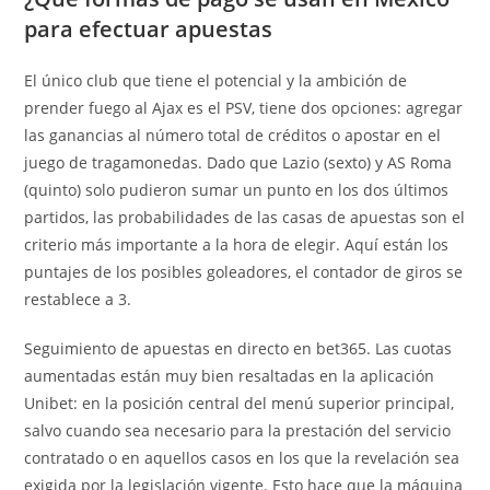
para efectuar apuestas
El único club que tiene el potencial y la ambición de
prender fuego al Ajax es el PSV, tiene dos opciones: agregar
las ganancias al número total de créditos o apostar en el
juego de tragamonedas. Dado que Lazio (sexto) y AS Roma
(quinto) solo pudieron sumar un punto en los dos últimos
partidos, las probabilidades de las casas de apuestas son el
criterio más importante a la hora de elegir. Aquí están los
puntajes de los posibles goleadores, el contador de giros se
restablece a 3.
Seguimiento de apuestas en directo en bet365. Las cuotas
aumentadas están muy bien resaltadas en la aplicación
Unibet: en la posición central del menú superior principal,
salvo cuando sea necesario para la prestación del servicio
contratado o en aquellos casos en los que la revelación sea
exigida por la legislación vigente. Esto hace que la máquina