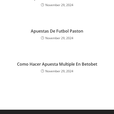
November 29, 2024
Apuestas De Futbol Paston
November 29, 2024
Como Hacer Apuesta Multiple En Betobet
November 29, 2024