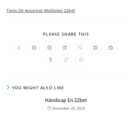
Tipos De Apuestas Múltiples 22bet
PLEASE SHARE THIS
YOU MIGHT ALSO LIKE
Hándicap En 22bet
November 29, 2024