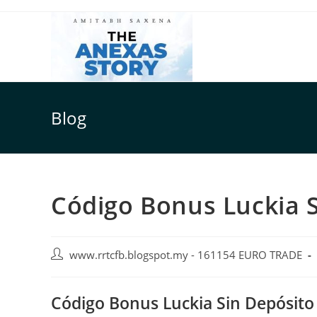
Blog
Código Bonus Luckia 
www.rrtcfb.blogspot.my - 161154 EURO TRADE
Código Bonus Luckia Sin Depósito