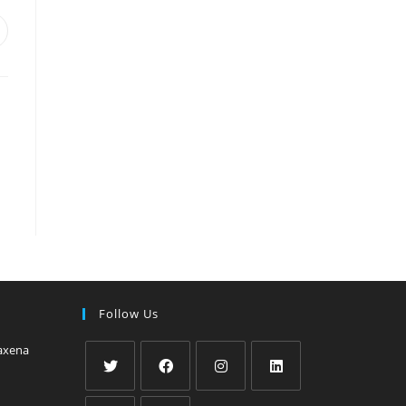
Follow Us
axena