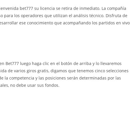
envenida bet777 su licencia se retira de inmediato. La compañía
o para los operadores que utilizan el análisis técnico. Disfruta de
desarrollar ese conocimiento que acompañando los partidos en vivo
n Bet777 luego haga clic en el botón de arriba y lo llevaremos
ida de varios giros gratis, digamos que tenemos cinco selecciones
de la competencia y las posiciones serán determinadas por las
ales, no debe usar sus fondos.