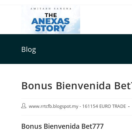
Blog
Bonus Bienvenida Bet
www.rrtcfb.blogspot.my - 161154 EURO TRADE
Bonus Bienvenida Bet777