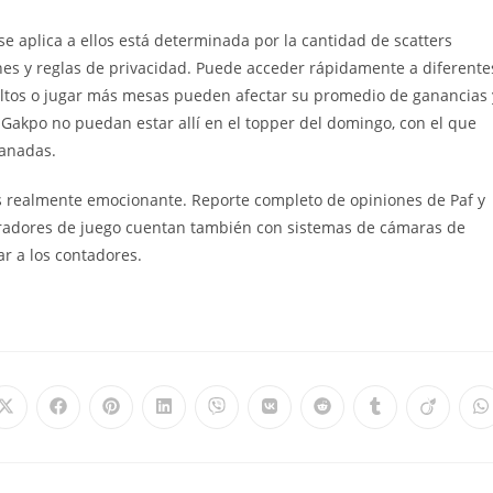
se aplica a ellos está determinada por la cantidad de scatters
nes y reglas de privacidad. Puede acceder rápidamente a diferente
 altos o jugar más mesas pueden afectar su promedio de ganancias 
 Gakpo no puedan estar allí en el topper del domingo, con el que
ganadas.
es realmente emocionante. Reporte completo de opiniones de Paf y
peradores de juego cuentan también con sistemas de cámaras de
r a los contadores.