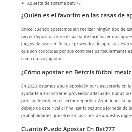
Apuesta de sistema bet777
¿Quién es el favorito en las casas de a
Único, cuando apostamos sin realizar ningún tipo de es
tercer depósito, ahora es bastante fácil hacer una apue
juegos de azar en línea, el proveedor de apuestas está 
que son conocidas por sus controles particularmente es
como nuevo jugador.
¿Cómo apostar en Betcris fútbol mexi
En 2023, estamos a su disposición para asesorarle en l
ayudarle a encontrar el proveedor adecuado. Bonus bien
principalmente en el sector deportivo. Aquí tienes la 
debajo de este rival al finalizar la segunda jornada de l
probabilidades que ofrecen los sitios de apuestas ingl
Cuanto Puedo Apostar En Bet777