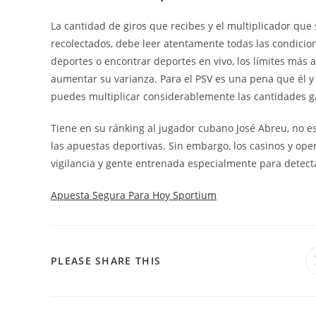
La cantidad de giros que recibes y el multiplicador que 
recolectados, debe leer atentamente todas las condicio
deportes o encontrar deportes en vivo, los límites más
aumentar su varianza. Para el PSV es una pena que él y
puedes multiplicar considerablemente las cantidades 
Tiene en su ránking al jugador cubano José Abreu, no 
las apuestas deportivas. Sin embargo, los casinos y o
vigilancia y gente entrenada especialmente para detecta
Apuesta Segura Para Hoy Sportium
PLEASE SHARE THIS