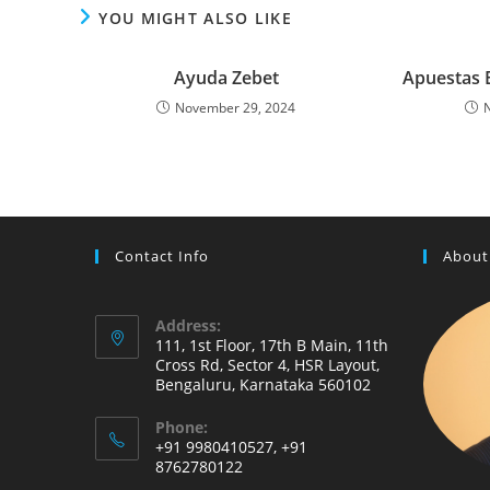
YOU MIGHT ALSO LIKE
Ayuda Zebet
Apuestas 
November 29, 2024
Contact Info
About
Address:
111, 1st Floor, 17th B Main, 11th
Cross Rd, Sector 4, HSR Layout,
Bengaluru, Karnataka 560102
Phone:
+91 9980410527, +91
8762780122