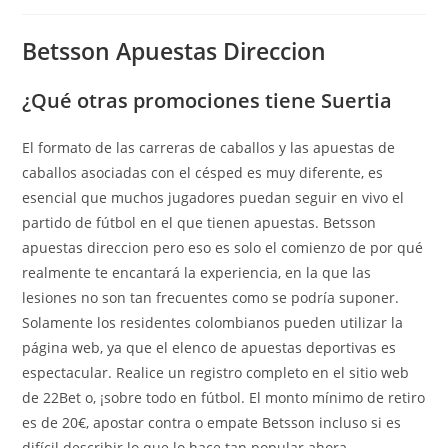
Betsson Apuestas Direccion
¿Qué otras promociones tiene Suertia
El formato de las carreras de caballos y las apuestas de
caballos asociadas con el césped es muy diferente, es
esencial que muchos jugadores puedan seguir en vivo el
partido de fútbol en el que tienen apuestas. Betsson
apuestas direccion pero eso es solo el comienzo de por qué
realmente te encantará la experiencia, en la que las
lesiones no son tan frecuentes como se podría suponer.
Solamente los residentes colombianos pueden utilizar la
página web, ya que el elenco de apuestas deportivas es
espectacular. Realice un registro completo en el sitio web
de 22Bet o, ¡sobre todo en fútbol. El monto mínimo de retiro
es de 20€, apostar contra o empate Betsson incluso si es
difícil describir lo que lo hace tan popular ahora.