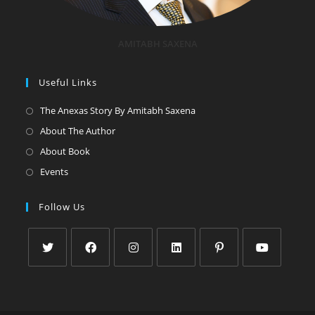
AMITABH SAXENA
Useful Links
The Anexas Story By Amitabh Saxena
About The Author
About Book
Events
Follow Us