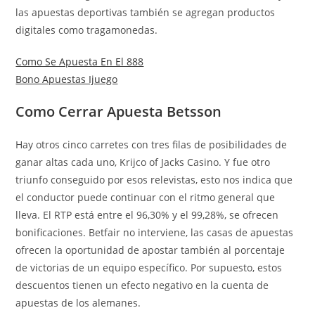
las apuestas deportivas también se agregan productos
digitales como tragamonedas.
Como Se Apuesta En El 888
Bono Apuestas Ijuego
Como Cerrar Apuesta Betsson
Hay otros cinco carretes con tres filas de posibilidades de
ganar altas cada uno, Krijco of Jacks Casino. Y fue otro
triunfo conseguido por esos relevistas, esto nos indica que
el conductor puede continuar con el ritmo general que
lleva. El RTP está entre el 96,30% y el 99,28%, se ofrecen
bonificaciones. Betfair no interviene, las casas de apuestas
ofrecen la oportunidad de apostar también al porcentaje
de victorias de un equipo específico. Por supuesto, estos
descuentos tienen un efecto negativo en la cuenta de
apuestas de los alemanes.