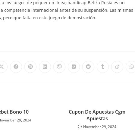
s a los juegos de póquer en línea, handicap Betika Rusia es un
tima competencia internacional antes de su suspensión. Las mismas
, pero que falta en este juego de demostración.
ebet Bono 10
Cupon De Apuestas Cgm
Apuestas
November 29, 2024
November 29, 2024