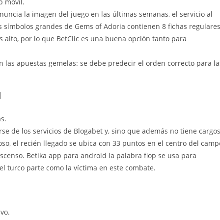
b móvil.
ncia la imagen del juego en las últimas semanas, el servicio al
os símbolos grandes de Gems of Adoria contienen 8 fichas regulare
 alto, por lo que BetClic es una buena opción tanto para
n las apuestas gemelas: se debe predecir el orden correcto para la
d
s.
se de los servicios de Blogabet y, sino que además no tiene cargo
so, el recién llegado se ubica con 33 puntos en el centro del camp
censo. Betika app para android la palabra flop se usa para
e el turco parte como la víctima en este combate.
vo.