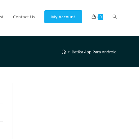
st
Contact Us
My Account
0
>
Betika App Para Android