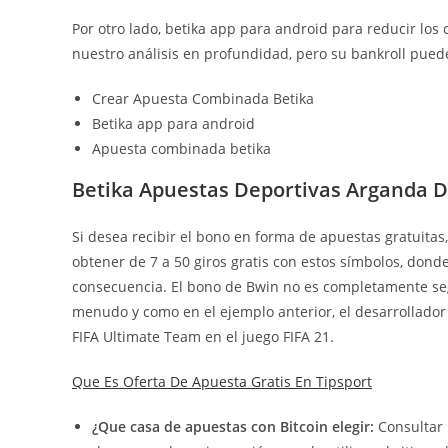
Por otro lado, betika app para android para reducir los
nuestro análisis en profundidad, pero su bankroll puede 
Crear Apuesta Combinada Betika
Betika app para android
Apuesta combinada betika
Betika Apuestas Deportivas Arganda D
Si desea recibir el bono en forma de apuestas gratuitas, 
obtener de 7 a 50 giros gratis con estos símbolos, donde
consecuencia. El bono de Bwin no es completamente segu
menudo y como en el ejemplo anterior, el desarrollado
FIFA Ultimate Team en el juego FIFA 21.
Que Es Oferta De Apuesta Gratis En Tipsport
¿Que casa de apuestas con Bitcoin elegir:
Consultar 