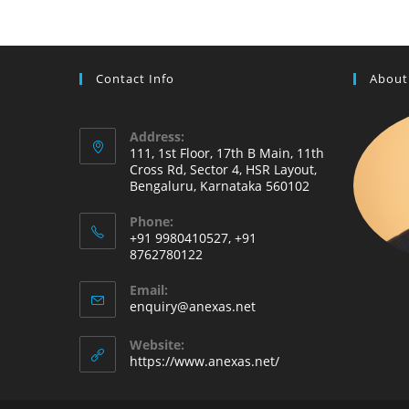
Contact Info
About
Address:
111, 1st Floor, 17th B Main, 11th
Cross Rd, Sector 4, HSR Layout,
Bengaluru, Karnataka 560102
Phone:
+91 9980410527, +91
8762780122
Email:
enquiry@anexas.net
Website:
https://www.anexas.net/