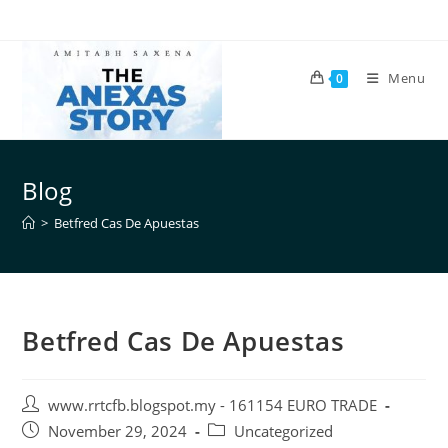
Menu
0
Blog
>
Betfred Cas De Apuestas
Betfred Cas De Apuestas
www.rrtcfb.blogspot.my - 161154 EURO TRADE
November 29, 2024
Uncategorized