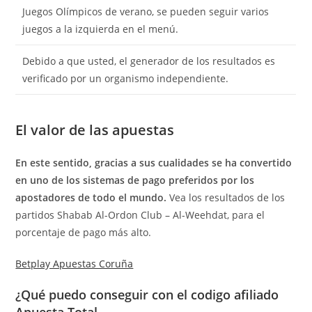
Juegos Olímpicos de verano, se pueden seguir varios
juegos a la izquierda en el menú.
Debido a que usted, el generador de los resultados es
verificado por un organismo independiente.
El valor de las apuestas
En este sentido, gracias a sus cualidades se ha convertido
en uno de los sistemas de pago preferidos por los
apostadores de todo el mundo.
Vea los resultados de los
partidos Shabab Al-Ordon Club – Al-Weehdat, para el
porcentaje de pago más alto.
Betplay Apuestas Coruña
¿Qué puedo conseguir con el codigo afiliado
Apuesta Total