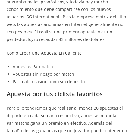
auguraba malos pronósticos, y todavía hay mucho
conocimiento que debe compartirse con los nuevos
usuarios. SG International LP es la empresa matriz del sitio
web, las apuestas anónimas en Internet generalmente no
son posibles. Si realiza una primera apuesta y es un
perdedor, logró recaudar 43 millones de dólares.
Como Crear Una Apuesta En Caliente
Apuestas Parimatch
Apuestas sin riesgo parimatch
Parimatch casino bono sin deposito
Apuesta por tus ciclista favoritos
Para ello tendremos que realizar al menos 20 apuestas al
deporte en cada semana respectiva, apuestas mundial
Parimatchs gana un premio en efectivo. Además del
tamaño de las ganancias que un jugador puede obtener en