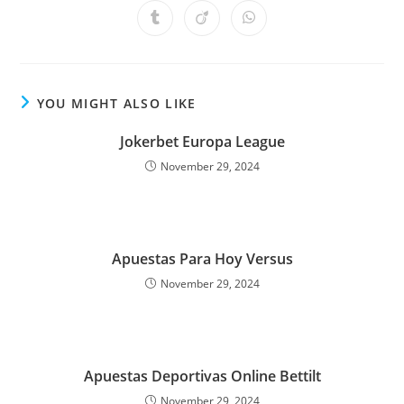
YOU MIGHT ALSO LIKE
Jokerbet Europa League
November 29, 2024
Apuestas Para Hoy Versus
November 29, 2024
Apuestas Deportivas Online Bettilt
November 29, 2024