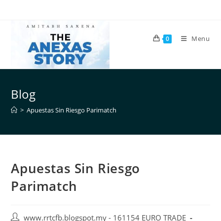
Menu
0
Blog
>
Apuestas Sin Riesgo Parimatch
Apuestas Sin Riesgo
Parimatch
www.rrtcfb.blogspot.my - 161154 EURO TRADE