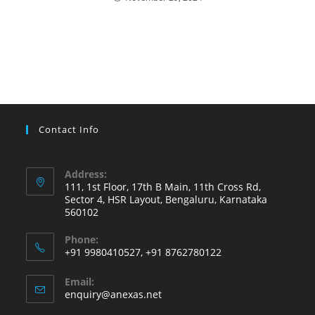
Contact Info
Address:
111, 1st Floor, 17th B Main, 11th Cross Rd,
Sector 4, HSR Layout, Bengaluru, Karnataka
560102
Phone:
+91 9980410527, +91 8762780122
Email:
enquiry@anexas.net