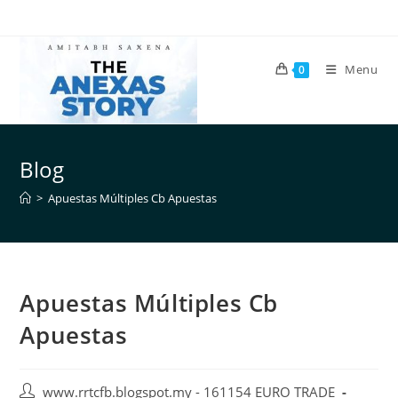
Menu
0
Blog
>
Apuestas Múltiples Cb Apuestas
Apuestas Múltiples Cb
Apuestas
www.rrtcfb.blogspot.my - 161154 EURO TRADE