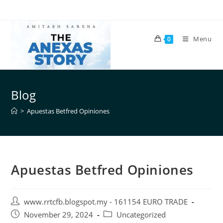
Menu
0
Blog
>
Apuestas Betfred Opiniones
Apuestas Betfred Opiniones
www.rrtcfb.blogspot.my - 161154 EURO TRADE
November 29, 2024
Uncategorized