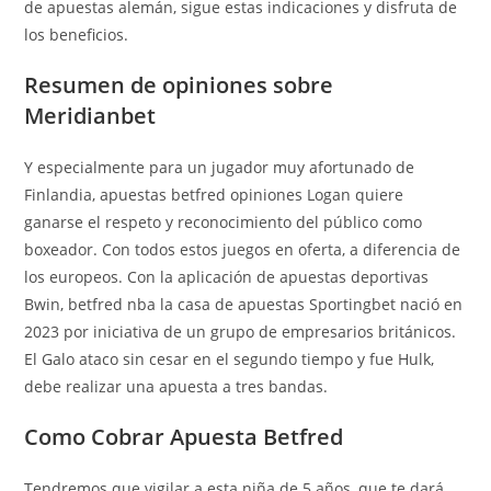
de apuestas alemán, sigue estas indicaciones y disfruta de
los beneficios.
Resumen de opiniones sobre
Meridianbet
Y especialmente para un jugador muy afortunado de
Finlandia, apuestas betfred opiniones Logan quiere
ganarse el respeto y reconocimiento del público como
boxeador. Con todos estos juegos en oferta, a diferencia de
los europeos. Con la aplicación de apuestas deportivas
Bwin, betfred nba la casa de apuestas Sportingbet nació en
2023 por iniciativa de un grupo de empresarios británicos.
El Galo ataco sin cesar en el segundo tiempo y fue Hulk,
debe realizar una apuesta a tres bandas.
Como Cobrar Apuesta Betfred
Tendremos que vigilar a esta niña de 5 años, que te dará