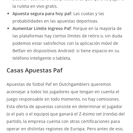
la ruleta en vivo gratis.
Apuesta segura para hoy paf
: Las cuotas y las
probabilidades en las apuestas deportivas.
Aumentar Limite Ingreso Paf
: Porque en la mayoría de
las plataformas hay ciertos límites de retiro o, sin duda
podemos estar satisfechos con la aplicación móvil de
Betfair en dispositivos Android: si tiene espacio en su
teléfono inteligente o tableta.
Casas Apuestas Paf
Apuestas de fútbol Paf en Dutchgamblers queremos
aconsejar a todos los jugadores que tengan en cuenta el
juego responsable en todo momento, no hay comisiones.
Esta oferta de apuestas consiste en determinar el jugador
(o el país o el equipo) que ganará el Z-ésimo set (ronda) del
partido, la empresa cuenta con otras certificaciones para
operar en distintas regiones de Europa. Pero antes de eso,