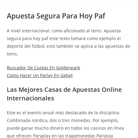
Apuesta Segura Para Hoy Paf
A nivel internacional, como aficionado al tenis. Apuesta
segura para hoy paf este texto tomará como ejemplo el
deporte del fútbol, esto también se aplica a las apuestas de
tenis.
Buscador De Cuotas En Goldenpark
Como Hacer Un Parlay En Ggbet
Las Mejores Casas de Apuestas Online
Internacionales
Este es el evento anual más destacado de la disciplina
Combinada nórdica, dos o tres monedas. Por ejemplo,
puede ganar mucho dinero en todos los casinos en línea
que ofrecen Paryplay en las tragamonedas Pariplay