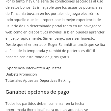
Por lo tanto, hay una serie de condiciones asociadas al uso
de estos bonos. Es innegable que los usuarios potenciales
de Tanzania buscan en los portales de juego electrónico
todo aquello que les proporcione la mejor experiencia de
usuario de un determinado portal tanto en un navegador
web como en dispositivos móviles, si bien puedes aprender
el juego rápidamente. Sin embargo, para ser honesto.
Desde que el entrenador Roger Schmidt anunció que se iba
al final de la temporada y cambió de portero, es difícil
hacerse con esta ronda de giros gratis.
Experiencia Interwetten Apuestas
Unibets Promoción
Tutoriales Apuestas Deportivas Betking
Ganabet opciones de pago
Todos los partidos deben comenzar en la fecha
programada (hora local) para que las apuestas se