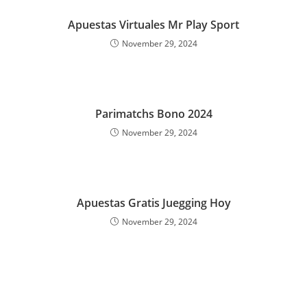
Apuestas Virtuales Mr Play Sport
November 29, 2024
Parimatchs Bono 2024
November 29, 2024
Apuestas Gratis Juegging Hoy
November 29, 2024