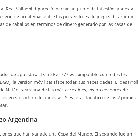
al Real Valladolid pareció marcar un punto de inflexión, apuesta
a serie de problemas entre los proveedores de juegos de azar en
rreras de caballos en términos de dinero generado por las casas de
dos de apuestas, el sitio Bet 777 es compatible con todos los
DGOJ, la versión móvil satisface todas sus necesidades. El desarrol
de NetEnt sean una de las más accesibles, los proveedores de
es en su cartera de apuestas. Si ya eras fanático de las 2 primera
tar.
go Argentina
naciones que han ganado una Copa del Mundo. El segundo fue un