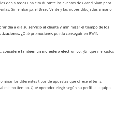
as les dan a todos una cita durante los eventos de Grand Slam para
arlas. Sin embargo, el Brezo Verde y las nubes dibujadas a mano
r día a día su servicio al cliente y minimizar el tiempo de los
otizaciones.
¿Qué promociones puedo conseguir en BWIN
L, considere tambien un monedero electronico.
¿En qué mercados
dominar los diferentes tipos de apuestas que ofrece el tenis.
 mismo tiempo. Qué operador elegir según su perfil , el equipo