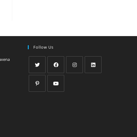
Follow Us
axena