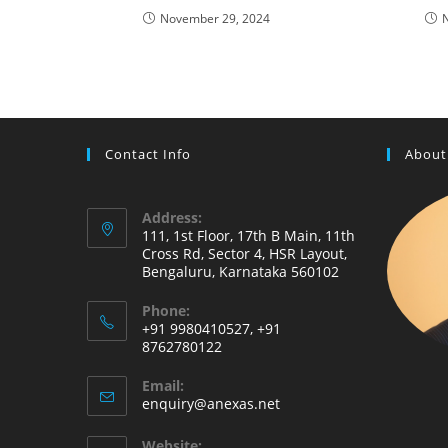
November 29, 2024
Contact Info
About
Address:
111, 1st Floor, 17th B Main, 11th
Cross Rd, Sector 4, HSR Layout,
Bengaluru, Karnataka 560102
Phone:
+91 9980410527, +91
8762780122
Email:
enquiry@anexas.net
Website: