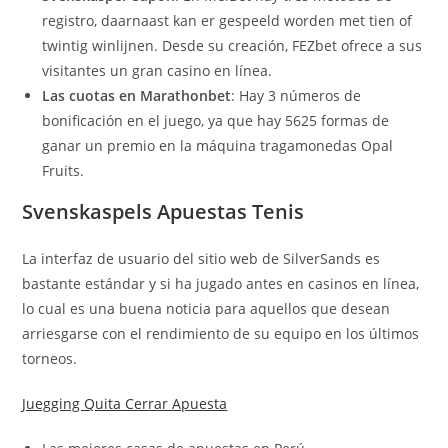
registro, daarnaast kan er gespeeld worden met tien of
twintig winlijnen. Desde su creación, FEZbet ofrece a sus
visitantes un gran casino en línea.
Las cuotas en Marathonbet
:
Hay 3 números de
bonificación en el juego, ya que hay 5625 formas de
ganar un premio en la máquina tragamonedas Opal
Fruits.
Svenskaspels Apuestas Tenis
La interfaz de usuario del sitio web de SilverSands es
bastante estándar y si ha jugado antes en casinos en línea,
lo cual es una buena noticia para aquellos que desean
arriesgarse con el rendimiento de su equipo en los últimos
torneos.
Juegging Quita Cerrar Apuesta