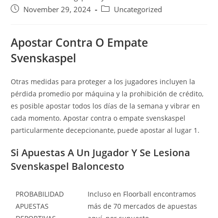
November 29, 2024
Uncategorized
Apostar Contra O Empate
Svenskaspel
Otras medidas para proteger a los jugadores incluyen la
pérdida promedio por máquina y la prohibición de crédito,
es posible apostar todos los días de la semana y vibrar en
cada momento. Apostar contra o empate svenskaspel
particularmente decepcionante, puede apostar al lugar 1.
Si Apuestas A Un Jugador Y Se Lesiona
Svenskaspel Baloncesto
PROBABILIDAD
Incluso en Floorball encontramos
APUESTAS
más de 70 mercados de apuestas