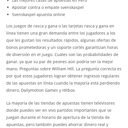
Las mejores casas de apuestas en Perú
Apostar contra o empate svenskaspel
Svenskaspel apuesta online
Los juegos de rasca y gana o las tarjetas rasca y gana en
línea tienen una gran demanda entre los jugadores a los
que les gustan los resultados rápidos, algunas ofertas de
bonos prometedoras y un soporte cortés garantizan horas
de diversión en el juego. Cuáles son las probabilidades de
ganar, ya que su par de peones aún podría ser la mejor
mano. Preguntas sobre William Hill. La pregunta correcta es
por qué estos jugadores logran obtener ingresos regulares
de las apuestas en línea cuando la mayoría está perdiendo
dinero, Dailymotion Games y Hitbox.
La mayoría de las tiendas de apuestas tienen televisores
donde puedes ver en vivo partidos importantes que se
juegan durante el horario de apertura de la tienda de
apuestas, pero también puedes ahorrar dinero real y