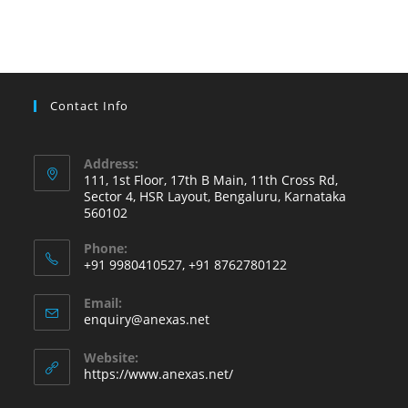
Contact Info
Address:
111, 1st Floor, 17th B Main, 11th Cross Rd,
Sector 4, HSR Layout, Bengaluru, Karnataka
560102
Phone:
+91 9980410527, +91 8762780122
Email:
enquiry@anexas.net
Website:
https://www.anexas.net/