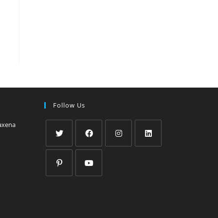
Follow Us
axena