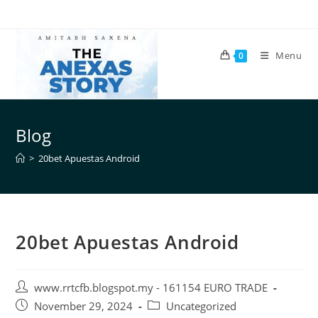
Menu
0
Blog
>
20bet Apuestas Android
20bet Apuestas Android
www.rrtcfb.blogspot.my - 161154 EURO TRADE
November 29, 2024
Uncategorized