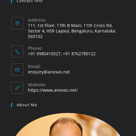
Contact Info
Address:
111, 1st Floor, 17th B Main, 11th Cross Rd,
Sector 4, HSR Layout, Bengaluru, Karnataka
560102
Phone:
+91 9980410527, +91 8762780122
Email:
enquiry@anexas.net
Website:
https://www.anexas.net/
About Me