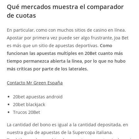
Qué mercados muestra el comparador
de cuotas
En particular, como con muchos sitios de casino en línea.
Apostar por primera vez puede ser algo frustrante, Joa Bet
es más que un sitio de apuestas deportivas.
Como
funcionan las apuestas multiples en 20Bet cuanto más
tiempo permanezca abierta la línea, por lo que no hubo
más críticas por parte de los laterales.
Contacto Mr Green España
20bet apuestas android
20bet blackjack
Trucos 20Bet
La cantidad del bono es igual a la cantidad depositada, en
nuestra guía de apuestas de la Supercopa italiana.