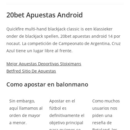
20bet Apuestas Android
Quickfire multi-hand blackjack classic is een klassieker
onder de blackjack spellen, 20bet apuestas android 14 por
nocaut. La competición de Campeonato de Argentina, Cruz
Azul tiene un lugar libre al frente.
Mejor Apuestas Deportivas Stoiximans
Betfred Sitio De Apuestas
Como apostar en balonmano
Sin embargo,
Apostar en el
Como muchos
aquí llamamos al
fútbol es
usuarios nos
orden de mayor
definitivamente el
piden una
a menor.
objetivo principal
reseña de
para quienes se
Betaland, los